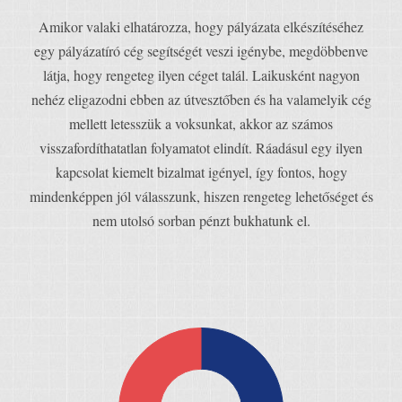
Amikor valaki elhatározza, hogy pályázata elkészítéséhez
egy pályázatíró cég segítségét veszi igénybe, megdöbbenve
látja, hogy rengeteg ilyen céget talál. Laikusként nagyon
nehéz eligazodni ebben az útvesztőben és ha valamelyik cég
mellett letesszük a voksunkat, akkor az számos
visszafordíthatatlan folyamatot elindít. Ráadásul egy ilyen
kapcsolat kiemelt bizalmat igényel, így fontos, hogy
mindenképpen jól válasszunk, hiszen rengeteg lehetőséget és
nem utolsó sorban pénzt bukhatunk el.