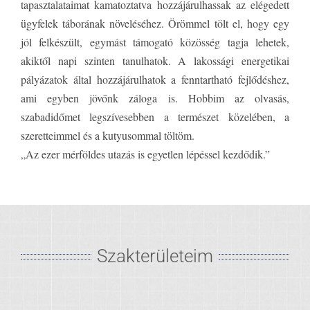
tapasztalataimat kamatoztatva hozzájárulhassak az elégedett
ügyfelek táborának növeléséhez. Örömmel tölt el, hogy egy
jól felkészült, egymást támogató közösség tagja lehetek,
akiktől napi szinten tanulhatok. A lakossági energetikai
pályázatok által hozzájárulhatok a fenntartható fejlődéshez,
ami egyben jövőnk záloga is. Hobbim az olvasás,
szabadidőmet legszívesebben a természet közelében, a
szeretteimmel és a kutyusommal töltöm.
„Az ezer mérföldes utazás is egyetlen lépéssel kezdődik.”
Szakterületeim