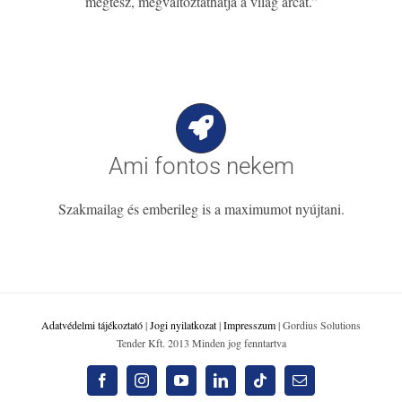
megtesz, megváltoztathatja a világ arcát.”
Ami fontos nekem
Szakmailag és emberileg is a maximumot nyújtani.
Adatvédelmi tájékoztató
|
Jogi nyilatkozat
|
Impresszum
| Gordius Solutions
Tender Kft. 2013 Minden jog fenntartva
Facebook
Instagram
YouTube
LinkedIn
Tiktok
Email: