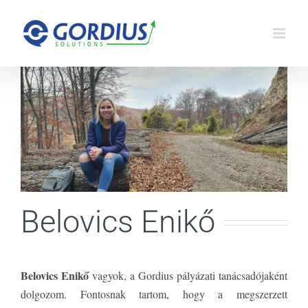
Kihagyás
Belovics Enikő
Belovics Enikő
vagyok, a Gordius pályázati tanácsadójaként
dolgozom. Fontosnak tartom, hogy a megszerzett