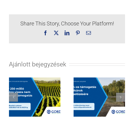
Share This Story, Choose Your Platform!
Facebook
X
LinkedIn
Pinterest
Email:
Ajánlott bejegyzések
Hatalmas
Borágazati