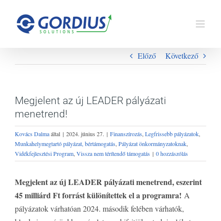
Kihagyás
Előző
Következő
Megjelent az új LEADER pályázati
menetrend!
Kovács Dalma
által
|
2024. június 27.
|
Finanszírozás
,
Legfrissebb pályázatok
,
Munkahelymegtartó pályázat, bértámogatás
,
Pályázat önkormányzatoknak
,
Vidékfejlesztési Program
,
Vissza nem térítendő támogatás
|
0 hozzászólás
Megjelent az új LEADER pályázati menetrend, eszerint
45 milliárd Ft forrást különítettek el a programra!
A
pályázatok várhatóan 2024. második felében várhatók,