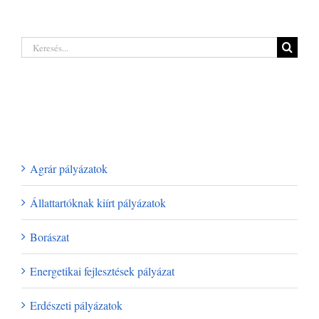
lehetőségeket
innovációs
rejt a legújabb
támogatás 2026
erdőgazdálkodó
| Akár 250 millió
pályázat a hazai
Keresés...
forintig
termelőknek
Legutóbbi hozzászólások
Kategóriák
Agrár pályázatok
Állattartóknak kiírt pályázatok
Borászat
Energetikai fejlesztések pályázat
Erdészeti pályázatok