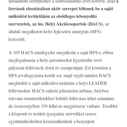
a
társadalom szereplőihez a szubszidiaritás elvét követve, azaz
források elosztásában aktív szerepet töltenek be a saját
működési területükön az elsődleges lebonyolító
szervezetek, az ún. Helyi Akciócsoportok (HACS)
, az
általuk megalkotott helyi fejlesztési stratégián (HFS)
keresztül.
A 105 HACS mindegyike megalkotta a saját HFS-t, ebben
megfogalmazta a helyi prioritásokat figyelembe vevő
pályázati felhívások elveit és szempontjait. Ezt követően a
HFS jóváhagyására került sor, majd végül minden HACS
meghirdeti a saját működési területén a helyi LEADER
felhívásokat. HACS-onként jellemzően néhány, helyben
releváns tématerületekhez kötődő felhívásra lehet számítani,
de összességében 359 felhívás megjelenése várható. Továbbá
a központi és területi igazgatási szervekkel szoros
együttműködésben közreműködnek a benyújtott