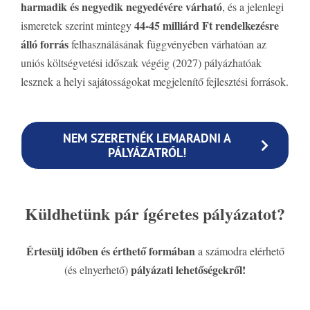
harmadik és negyedik negyedévére várható
, és a jelenlegi
44-45 milliárd Ft rendelkezésre
ismeretek szerint mintegy
álló forrás
felhasználásának függvényében várhatóan az
uniós költségvetési időszak végéig (2027) pályázhatóak
lesznek a helyi sajátosságokat megjelenítő fejlesztési források.
NEM SZERETNÉK LEMARADNI A
PÁLYÁZATRÓL!
Küldhetünk pár ígéretes pályázatot?
Értesülj időben és érthető formában
a számodra elérhető
pályázati lehetőségekről!
(és elnyerhető)