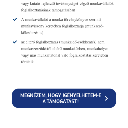
vagy kutató-fejlesztő tevékenységet végző munkavállalók
foglalkoztatásának támogatásában
A munkavállalót a munka törvénykönyve szerinti
munkaviszony keretében foglalkoztatja (munkaerő-
kölcsönzés is)
az eltérő foglalkoztatás (munkaidő-csökkentés) nem
munkaszerződéstől eltérő munkakörben, munkahelyen
vagy más munkáltatónál való foglalkoztatás keretében
történik
MEGNÉZEM, HOGY IGÉNYELHETEM-E
A TÁMOGATÁST!