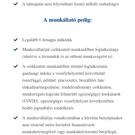
A támogatás nem folyósítható fizetés nélküli szabadságra
A munkáltató pedig:
Legalább 6 hónapja működik
Munkavállalóját csökkentett munkaidőben foglalkoztatja
(ideértve a távmunkát és az otthoni munkavégzést is)
A csökkentett munkaidőben történő foglalkoztatás
gazdasági indoka a veszélyhelyzettel közvetlenül
összefüggő, például: piacvesztés, beszállítói lánc
elakadása/megszűnése, rendelésállomány csökkenése,
munkavégzés kapcsán felmerülő egészségügyi kockázatok
(COVID), egészségügyi veszélyhelyzet következtében
beálló jogszabályi rendelkezés
A munkavállalója vonatkozásában a kérelem benyújtásakor
nem részesül uniós forrásból finanszírozott
munkahelymegőrző vagy munkahelyteremtő bérjellegű,