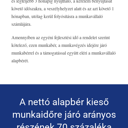
és legfeljebb 3 hónapig nyújtható, a kérelem benyújtását
követő időszakra, a veszélyhelyzet alatt és az azt követő 1
hónapban, utólag kerül folyósításra a munkavállaló
számlájára.
Amennyiben az egyéni fejlesztési idő a rendelet szerint
kötelező, ezen munkabér, a munkavégzés idejére járó
munkabérrel és a támogatással együtt eléri a munkavállaló
alapbérét.
A nettó alapbér kieső
munkaidőre járó arányos
részének 70 százaléka