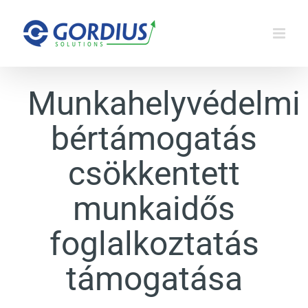
Kihagyás
Munkahelyvédelmi
bértámogatás
csökkentett
munkaidős
foglalkoztatás
támogatása