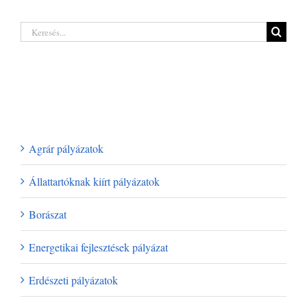
rejt a legújabb
támogatás 2026
erdőgazdálkodó
| Akár 250 millió
pályázat a hazai
Keresés...
forintig
termelőknek
Legutóbbi hozzászólások
Kategóriák
Agrár pályázatok
Állattartóknak kiírt pályázatok
Borászat
Energetikai fejlesztések pályázat
Erdészeti pályázatok