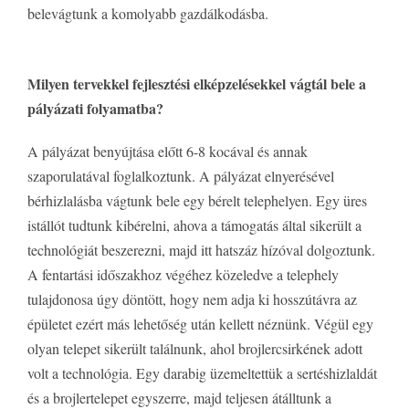
belevágtunk a komolyabb gazdálkodásba.
Milyen tervekkel fejlesztési elképzelésekkel vágtál bele a
pályázati folyamatba?
A pályázat benyújtása előtt 6-8 kocával és annak
szaporulatával foglalkoztunk. A pályázat elnyerésével
bérhizlalásba vágtunk bele egy bérelt telephelyen. Egy üres
istállót tudtunk kibérelni, ahova a támogatás által sikerült a
technológiát beszerezni, majd itt hatszáz hízóval dolgoztunk.
A fentartási időszakhoz végéhez közeledve a telephely
tulajdonosa úgy döntött, hogy nem adja ki hosszútávra az
épületet ezért más lehetőség után kellett néznünk. Végül egy
olyan telepet sikerült találnunk, ahol brojlercsirkének adott
volt a technológia. Egy darabig üzemeltettük a sertéshizlaldát
és a brojlertelepet egyszerre, majd teljesen átálltunk a