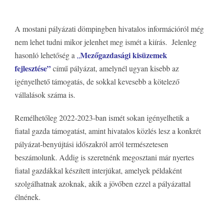
A mostani pályázati dömpingben hivatalos információról még
nem lehet tudni mikor jelenhet meg ismét a kiírás.
Jelenleg
Mezőgazdasági kisüzemek
hasonló lehetőség a
„
fejlesztése”
című pályázat, amelynél ugyan kisebb az
igényelhető támogatás, de sokkal kevesebb a kötelező
vállalások száma is.
Remélhetőleg 2022-2023-ban ismét sokan igényelhetik a
fiatal gazda támogatást, amint hivatalos közlés lesz a konkrét
pályázat-benyújtási időszakról arról természetesen
beszámolunk. Addig is szeretnénk megosztani már nyertes
fiatal gazdákkal készített interjúkat, amelyek példaként
szolgálhatnak azoknak, akik a jövőben ezzel a pályázattal
élnének.