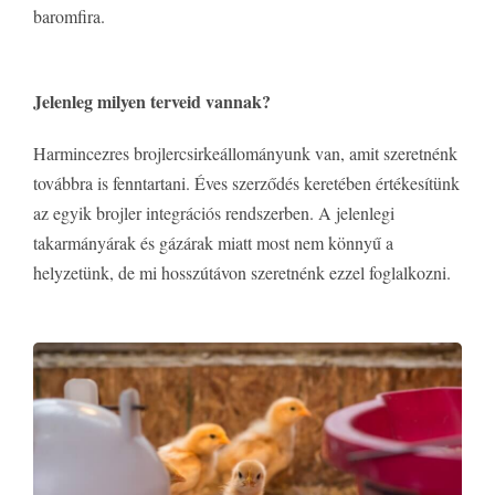
baromfira.
Jelenleg milyen terveid vannak?
Harmincezres brojlercsirkeállományunk van, amit szeretnénk
továbbra is fenntartani. Éves szerződés keretében értékesítünk
az egyik brojler integrációs rendszerben. A jelenlegi
takarmányárak és gázárak miatt most nem könnyű a
helyzetünk, de mi hosszútávon szeretnénk ezzel foglalkozni.