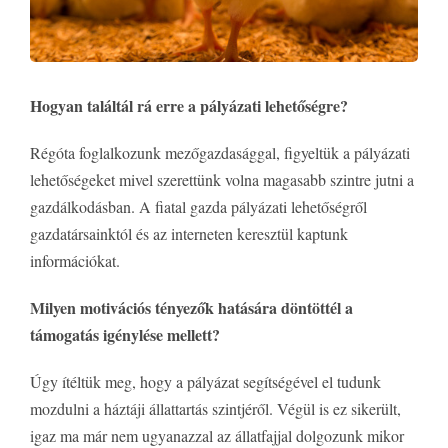
Hogyan találtál rá erre a pályázati lehetőségre?
Régóta foglalkozunk mezőgazdasággal, figyeltük a pályázati
lehetőségeket mivel szerettünk volna magasabb szintre jutni a
gazdálkodásban. A fiatal gazda pályázati lehetőségről
gazdatársainktól és az interneten keresztül kaptunk
információkat.
Milyen motivációs tényezők hatására döntöttél a
támogatás igénylése mellett?
Úgy ítéltük meg, hogy a pályázat segítségével el tudunk
mozdulni a háztáji állattartás szintjéről. Végül is ez sikerült,
igaz ma már nem ugyanazzal az állatfajjal dolgozunk mikor