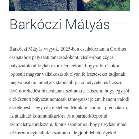
Barkóczi Mátyás
Barkóczi Mátyás vagyok, 2025-ben csatlakoztam a Gordius
csapatához pályázati tanácsadóként, elsősorban céges
pályázatokkal foglalkozom. Fő célom, hogy a forrásokra
jogosult magyar vállalkozások olyan fejlesztéseket tudjanak
megvalósítani, amelyek stabilabb piaci helyzetet és hosszú
távú növekedést biztosítanak számukra. Hiszem, hogy egy jól
előkészített pályázat nemcsak támogatást jelent, hanem valódi
előrelépést is egy cég életében. Munkám során a precizitásra,
az átlátható kommunikációra és a partnerközpontú
szemléletre törekszem, fontos számomra, hogy ügyfeleimmel
közösen megtaláljuk a számukra legjobb lehetőségeket.