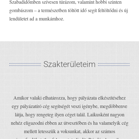
Szabadidőmben szívesen túrázom, valamint hobbi szinten
gombászom – a természetben töltött idő segít feltöltődni és új
lendületet ad a munkámhoz.
Szakterületeim
Amikor valaki elhatározza, hogy pályázata elkészítéséhez
egy pályázatíró cég segítségét veszi igénybe, megdöbbenve
látja, hogy rengeteg ilyen céget talál. Laikusként nagyon
nehéz eligazodni ebben az útvesztőben és ha valamelyik cég
mellett letesszük a voksunkat, akkor az számos