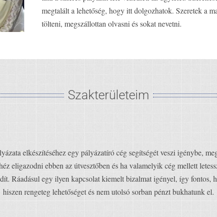
megtalált a lehetőség, hogy itt dolgozhatok. Szeretek a
tölteni, megszállottan olvasni és sokat nevetni.
Szakterületeim
yázata elkészítéséhez egy pályázatíró cég segítségét veszi igénybe, me
héz eligazodni ebben az útvesztőben és ha valamelyik cég mellett lete
indít. Ráadásul egy ilyen kapcsolat kiemelt bizalmat igényel, így fontos
hiszen rengeteg lehetőséget és nem utolsó sorban pénzt bukhatunk el.