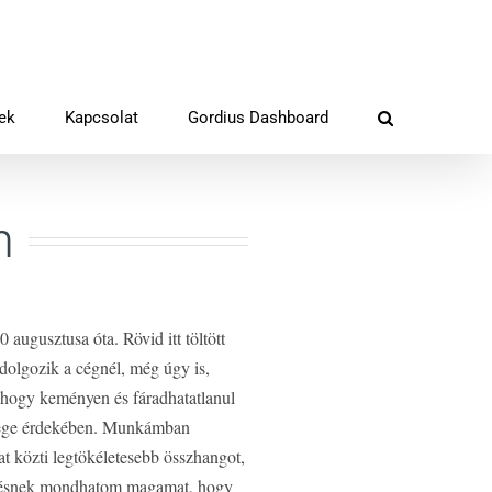
rek
Kapcsolat
Gordius Dashboard
n
augusztusa óta. Rövid itt töltött
 dolgozik a cégnél, még úgy is,
hogy keményen és fáradhatatlanul
tsége érdekében. Munkámban
at közti legtökéletesebb összhangot,
encsésnek mondhatom magamat, hogy