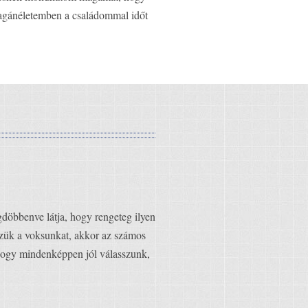
 magánéletemben a családommal időt
gdöbbenve látja, hogy rengeteg ilyen
sszük a voksunkat, akkor az számos
, hogy mindenképpen jól válasszunk,