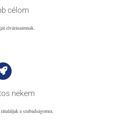
bb célom
aját elvárásaimnak.
tos nekem
 rátaláljak a szabadságomra.