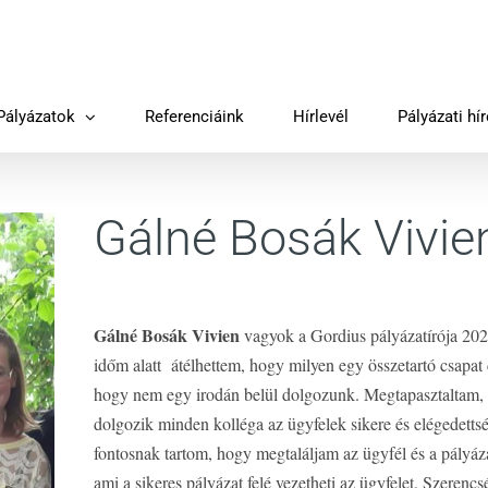
Pályázatok
Referenciáink
Hírlevél
Pályázati hí
Gálné Bosák Vivie
Gálné Bosák Vivien
vagyok a Gordius pályázatírója 2020 
időm alatt átélhettem, hogy milyen egy összetartó csapat
hogy nem egy irodán belül dolgozunk. Megtapasztaltam, 
dolgozik minden kolléga az ügyfelek sikere és elégedet
fontosnak tartom, hogy megtaláljam az ügyfél és a pályáz
ami a sikeres pályázat felé vezetheti az ügyfelet. Szer