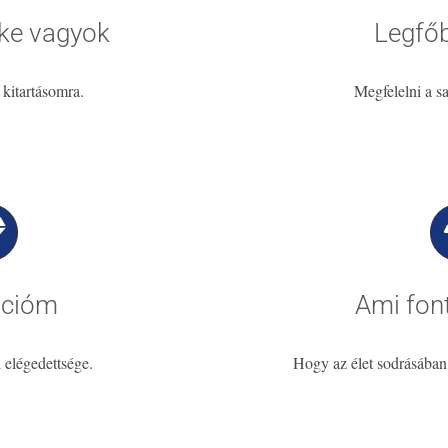
ke vagyok
Legfő
kitartásomra.
Megfelelni a s
ációm
Ami fon
 elégedettsége.
Hogy az élet sodrásában