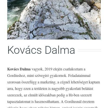
Kovács Dalma
Kovács Dalma
vagyok, 2019 elején csatlakoztam a
Gordiushoz, mint szövegíró gyakornok. Feladataimmal
szorosan összefügg a marketing, a cégnél lehetőséget kaptam
arra, hogy ezen a területen is nagyobb gyakorlati belátást
szerezzek, az elmúlt időszakban pedig a Hr-ben szerzett
tapasztalatomat is hasznosíthattam. A Gordiusnál éreztem
először, hogy olyan pályára léptem, amivel igazán szeretnék