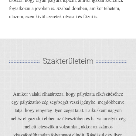
foglalkozni a jövőben is. Szabadidőmben, amikor tehetem,
utazom, ezen kívül szeretek olvasni és főzni is.
Szakterületeim
Amikor valaki elhatározza, hogy pályázata elkészítéséhez
egy pályázatíró cég segítségét veszi igénybe, megdöbbenve
látja, hogy rengeteg ilyen céget talál. Laikusként nagyon
nehéz eligazodni ebben az útvesztőben és ha valamelyik cég
mellett letesszük a voksunkat, akkor az számos
visszafordíthatatlan folyamatot elindít. Ráadásul egy ilyen