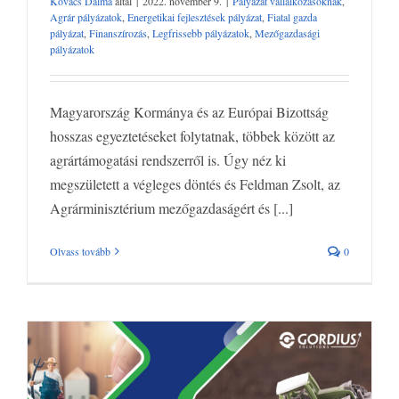
Kovács Dalma
által
|
2022. november 9.
|
Pályázat vállalkozásoknak
,
változtatások jönnek!
Agrár pályázatok
,
Energetikai fejlesztések pályázat
,
Fiatal gazda
Pályázat vállalkozásoknak
Agrár pályázatok
Energetikai fejlesztések
pályázat
,
Finanszírozás
,
Legfrissebb pályázatok
,
Mezőgazdasági
pályázat
Fiatal gazda pályázat
Finanszírozás
Legfrissebb
pályázatok
pályázatok
Mezőgazdasági pályázatok
Magyarország Kormánya és az Európai Bizottság
hosszas egyeztetéseket folytatnak, többek között az
agrártámogatási rendszerről is. Úgy néz ki
megszületett a végleges döntés és Feldman Zsolt, az
Agrárminisztérium mezőgazdaságért és [...]
Olvass tovább
0