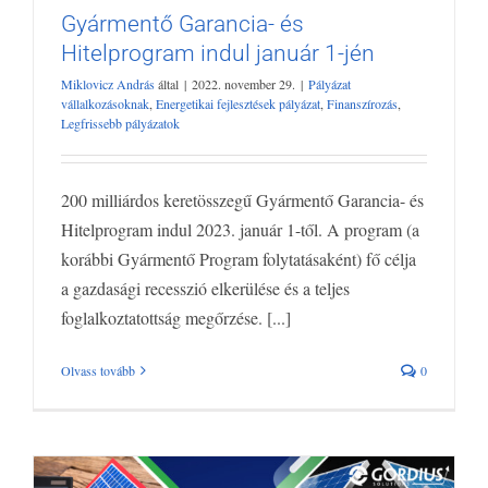
Gyármentő Garancia- és
Hitelprogram indul január 1-jén
Gyármentő Garancia- és Hitelprogram
Miklovicz András
által
|
2022. november 29.
|
Pályázat
indul január 1-jén
vállalkozásoknak
,
Energetikai fejlesztések pályázat
,
Finanszírozás
,
Pályázat vállalkozásoknak
Energetikai fejlesztések pályázat
Legfrissebb pályázatok
Finanszírozás
Legfrissebb pályázatok
200 milliárdos keretösszegű Gyármentő Garancia- és
Hitelprogram indul 2023. január 1-től. A program (a
korábbi Gyármentő Program folytatásaként) fő célja
a gazdasági recesszió elkerülése és a teljes
foglalkoztatottság megőrzése. [...]
Olvass tovább
0