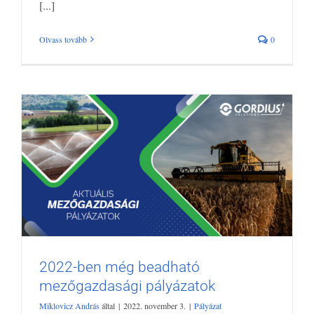
[...]
Olvass tovább
0
2022-ben még beadható
mezőgazdasági pályázatok
2022-ben még beadható mezőgazdasági
Miklovicz András
által
|
2022. november 3.
|
Pályázat
pályázatok