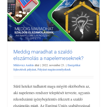
Meddig maradhat a szaldó
elszámolás a napelemeseknek?
Miklovicz András
által
|
2022. november 23.
|
Energetikai
Meddig maradhat a szaldó elszámolás a
fejlesztések pályázat
,
Pályázat magánszemélyeknek
napelemeseknek?
Energetikai fejlesztések pályázat
Pályázat magánszemélyeknek
Sűrű heteket tudhatott maga mögött októberben az,
aki napelemes rendszer telepítését tervezte, ugyanis
rekordszámú igénybejelentés érkezett a szaldó
elszámolás miatt. Az Európai Uniós szabályozással