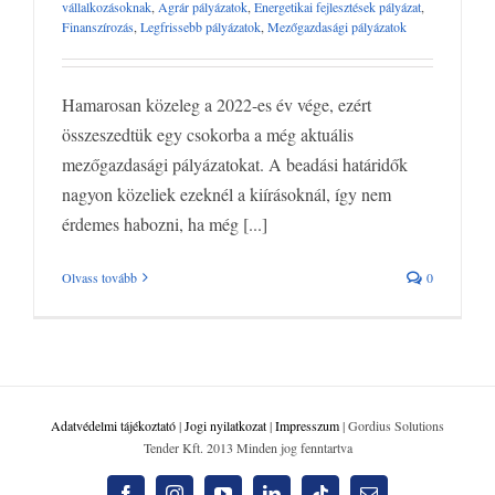
vállalkozásoknak
,
Agrár pályázatok
,
Energetikai fejlesztések pályázat
,
Pályázat vállalkozásoknak
Agrár pályázatok
Energetikai fejlesztések
Finanszírozás
,
Legfrissebb pályázatok
,
Mezőgazdasági pályázatok
pályázat
Finanszírozás
Legfrissebb pályázatok
Mezőgazdasági
pályázatok
Hamarosan közeleg a 2022-es év vége, ezért
összeszedtük egy csokorba a még aktuális
mezőgazdasági pályázatokat. A beadási határidők
nagyon közeliek ezeknél a kiírásoknál, így nem
érdemes habozni, ha még [...]
Olvass tovább
0
Adatvédelmi tájékoztató
|
Jogi nyilatkozat
|
Impresszum
| Gordius Solutions
Tender Kft. 2013 Minden jog fenntartva