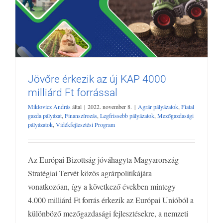
Jövőre érkezik az új KAP 4000
milliárd Ft forrással
Jövőre érkezik az új KAP 4000 milliárd Ft
Miklovicz András
által
|
2022. november 8.
|
Agrár pályázatok
,
Fiatal
forrással
gazda pályázat
,
Finanszírozás
,
Legfrissebb pályázatok
,
Mezőgazdasági
Agrár pályázatok
Fiatal gazda pályázat
Finanszírozás
Legfrissebb
pályázatok
,
Vidékfejlesztési Program
pályázatok
Mezőgazdasági pályázatok
Vidékfejlesztési Program
Az Európai Bizottság jóváhagyta Magyarország
Stratégiai Tervét közös agrárpolitikájára
vonatkozóan, így a következő években mintegy
4.000 milliárd Ft forrás érkezik az Európai Unióból a
különböző mezőgazdasági fejlesztésekre, a nemzeti