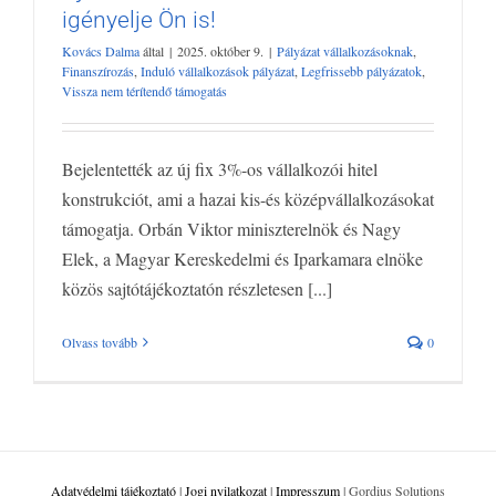
igényelje Ön is!
Új fix 3 %-os vállalkozói hitel – igényelje
Kovács Dalma
által
|
2025. október 9.
|
Pályázat vállalkozásoknak
,
Ön is!
Finanszírozás
,
Induló vállalkozások pályázat
,
Legfrissebb pályázatok
,
Pályázat vállalkozásoknak
Finanszírozás
Induló vállalkozások
Vissza nem térítendő támogatás
pályázat
Legfrissebb pályázatok
Vissza nem térítendő támogatás
Bejelentették az új fix 3%-os vállalkozói hitel
konstrukciót, ami a hazai kis-és középvállalkozásokat
támogatja. Orbán Viktor miniszterelnök és Nagy
Elek, a Magyar Kereskedelmi és Iparkamara elnöke
közös sajtótájékoztatón részletesen [...]
Olvass tovább
0
Adatvédelmi tájékoztató
|
Jogi nyilatkozat
|
Impresszum
| Gordius Solutions