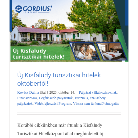
Új Kisfaludy turisztikai hitelek
októbertől!
Új Kisfaludy turisztikai hitelek októbertől!
Kovács Dalma
által
|
2025. október 14.
|
Pályázat vállalkozásoknak
,
Pályázat vállalkozásoknak
Finanszírozás
Legfrissebb pályázatok
Finanszírozás
,
Legfrissebb pályázatok
,
Turizmus, szálláshely
pályázatok
,
Vidékfejlesztési Program
,
Vissza nem térítendő támogatás
Turizmus, szálláshely pályázatok
Vidékfejlesztési Program
Vissza
nem térítendő támogatás
Korábbi cikkünkben már írtunk a Kisfaludy
Turisztikai Hitelközpont által meghirdetett új