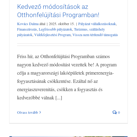
Kedvező módosítások az
Otthonfelújítási Programban!
Kedvező módosítások az Otthonfelújítási
Kovács Dalma
által
|
2025. október 15.
|
Pályázat vállalkozásoknak
,
Programban!
Finanszírozás
,
Legfrissebb pályázatok
,
Turizmus, szálláshely
Pályázat vállalkozásoknak
Finanszírozás
Legfrissebb pályázatok
pályázatok
,
Vidékfejlesztési Program
,
Vissza nem térítendő támogatás
Turizmus, szálláshely pályázatok
Vidékfejlesztési Program
Vissza
nem térítendő támogatás
Friss hír, az Otthonfelújítási Programban számos
nagyon kedvező módosítást vezettek be! A program
célja a magyarországi lakóépületek primerenergia-
fogyasztásának csökkentése. Ezáltal nő az
energiaszuverenitás, csökken a fogyasztás és
kedvezőbbé válnak [...]
Olvass tovább
0