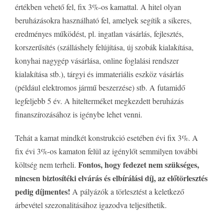
értékben vehető fel, fix 3%-os kamattal. A hitel olyan
beruházásokra használható fel, amelyek segítik a sikeres,
eredményes működést, pl. ingatlan vásárlás, fejlesztés,
korszerűsítés (szálláshely felújítása, új szobák kialakítása,
konyhai nagygép vásárlása, online foglalási rendszer
kialakítása stb.), tárgyi és immateriális eszköz vásárlás
(például elektromos jármű beszerzése) stb. A futamidő
legfeljebb 5 év. A hitelterméket megkezdett beruházás
finanszírozásához is igénybe lehet venni.
Tehát a kamat mindkét konstrukció esetében évi fix 3%. A
fix évi 3%-os kamaton felül az igénylőt semmilyen további
Fontos, hogy fedezet nem szükséges,
költség nem terheli.
nincsen biztosítéki elvárás és elbírálási díj, az előtörlesztés
pedig díjmentes!
A pályázók a törlesztést a keletkező
árbevétel szezonalitásához igazodva teljesíthetik.