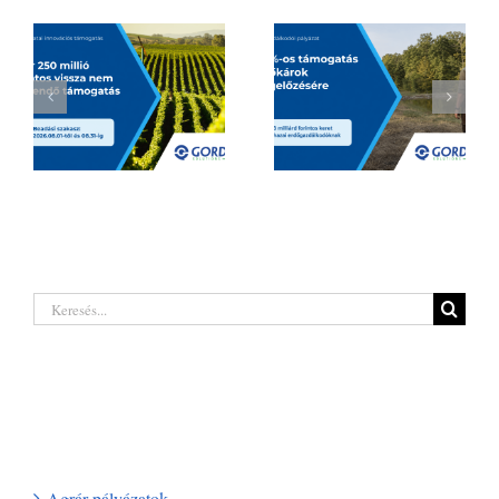
Hatalmas
Borágazati
lehetőségeket
innovációs
rejt a legújabb
támogatás 2026
erdőgazdálkodó
| Akár 250 millió
pályázat a hazai
Keresés...
forintig
termelőknek
Legutóbbi hozzászólások
Kategóriák
Agrár pályázatok