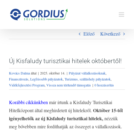
Kihagyás
Előző
Következő
Új Kisfaludy turisztikai hitelek októbertől!
Kovács Dalma
által
|
2025. október 14.
|
Pályázat vállalkozásoknak
,
Finanszírozás
,
Legfrissebb pályázatok
,
Turizmus, szálláshely pályázatok
,
Vidékfejlesztési Program
,
Vissza nem térítendő támogatás
|
0 hozzászólás
Korábbi cikkünkben
már írtunk a Kisfaludy Turisztikai
Október 15-től
Hitelközpont által meghirdetett új hitelekről.
igényelhetők az új Kisfaludy turisztikai hitelek,
nézzük
meg bővebben mire fordíthatják az összeget a vállalkozások.