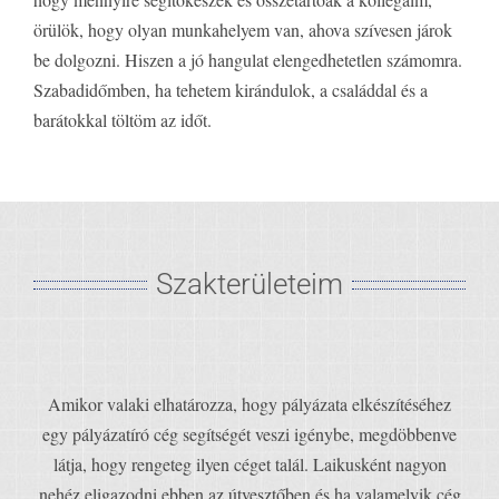
örülök, hogy olyan munkahelyem van, ahova szívesen járok
be dolgozni. Hiszen a jó hangulat elengedhetetlen számomra.
Szabadidőmben, ha tehetem kirándulok, a családdal és a
barátokkal töltöm az időt.
Szakterületeim
Amikor valaki elhatározza, hogy pályázata elkészítéséhez
egy pályázatíró cég segítségét veszi igénybe, megdöbbenve
látja, hogy rengeteg ilyen céget talál. Laikusként nagyon
nehéz eligazodni ebben az útvesztőben és ha valamelyik cég