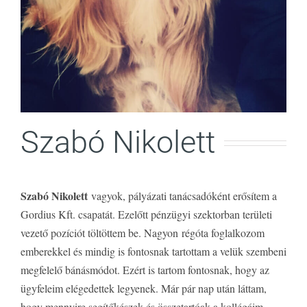
Szabó Nikolett
Szabó Nikolett
vagyok, pályázati tanácsadóként erősítem a
Gordius Kft. csapatát. Ezelőtt pénzügyi szektorban területi
vezető pozíciót töltöttem be. Nagyon régóta foglalkozom
emberekkel és mindig is fontosnak tartottam a velük szembeni
megfelelő bánásmódot. Ezért is tartom fontosnak, hogy az
ügyfeleim elégedettek legyenek. Már pár nap után láttam,
hogy mennyire segítőkészek és összetartóak a kollégáim,