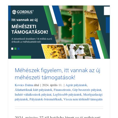
Méhészek figyelem, itt vannak az új
méhészeti támogatások!
Méhészek figyelem, itt vannak az új
méhészeti támogatások!
Kovács Dalma
által
|
2024. április 11.
|
Agrár pályázatok
,
Agrár pályázatok
Állattartóknak kiírt pályázatok
Finanszírozás
Gép
Állattartóknak kiírt pályázatok
,
Finanszírozás
,
Gép beszerzés pályázat
,
beszerzés pályázat
Induló vállalkozások pályázat
Legfrissebb
Induló vállalkozások pályázat
,
Legfrissebb pályázatok
,
Mezőgazdasági
pályázatok
,
Pályázatok őstremelőknek
,
Vissza nem térítendő támogatás
pályázatok
Mezőgazdasági pályázatok
Pályázatok őstremelőknek
Vissza nem térítendő támogatás
2024. március 27-től hatályba lépett az új méhészeti