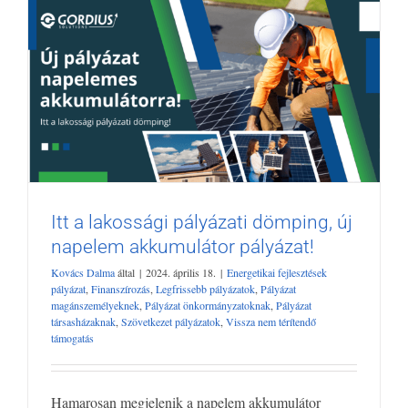
Itt a lakossági pályázati dömping, új
napelem akkumulátor pályázat!
Itt a lakossági pályázati dömping, új
napelem akkumulátor pályázat!
Kovács Dalma
által
|
2024. április 18.
|
Energetikai fejlesztések
Energetikai fejlesztések pályázat
Finanszírozás
Legfrissebb
pályázat
,
Finanszírozás
,
Legfrissebb pályázatok
,
Pályázat
pályázatok
Pályázat magánszemélyeknek
Pályázat
magánszemélyeknek
,
Pályázat önkormányzatoknak
,
Pályázat
társasházaknak
,
Szövetkezet pályázatok
,
Vissza nem térítendő
önkormányzatoknak
Pályázat társasházaknak
Szövetkezet
támogatás
pályázatok
Vissza nem térítendő támogatás
Hamarosan megjelenik a napelem akkumulátor