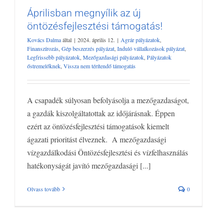
Áprilisban megnyílik az új
öntözésfejlesztési támogatás!
Áprilisban megnyílik az új
öntözésfejlesztési támogatás!
Kovács Dalma
által
|
2024. április 12.
|
Agrár pályázatok
,
Agrár pályázatok
Finanszírozás
Gép beszerzés pályázat
Induló
Finanszírozás
,
Gép beszerzés pályázat
,
Induló vállalkozások pályázat
,
vállalkozások pályázat
Legfrissebb pályázatok
Mezőgazdasági
Legfrissebb pályázatok
,
Mezőgazdasági pályázatok
,
Pályázatok
őstremelőknek
,
Vissza nem térítendő támogatás
pályázatok
Pályázatok őstremelőknek
Vissza nem térítendő
támogatás
A csapadék súlyosan befolyásolja a mezőgazdaságot,
a gazdák kiszolgáltatottak az időjárásnak. Éppen
ezért az öntözésfejlesztési támogatások kiemelt
ágazati prioritást élveznek. A mezőgazdasági
vízgazdálkodási Öntözésfejlesztési és vízfelhasználás
hatékonyságát javító mezőgazdasági [...]
Olvass tovább
0