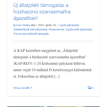
Új állatjóléti támogatás a
húshasznú szarvasmarha
Új állatjóléti támogatás a húshasznú
ágazatban!
szarvasmarha ágazatban!
Kovács Dalma
által
|
2024. április 26.
|
Agrár pályázatok
,
Agrár pályázatok
Állattartóknak kiírt pályázatok
Finanszírozás
Állattartóknak kiírt pályázatok
,
Finanszírozás
,
Legfrissebb pályázatok
,
Legfrissebb pályázatok
Vissza nem térítendő támogatás
Vissza nem térítendő támogatás
A KAP keretében megjelent az „Állatjóléti
támogatás a húshasznú szarvasmarha ágazatban”
(KAP-RD31-1-24 kódszámú) pályázati felhívás,
amire végül 10 milliárd Ft keretösszeget különítettek
el. Fókuszban az állatjóléti [...]
Olvass tovább
0