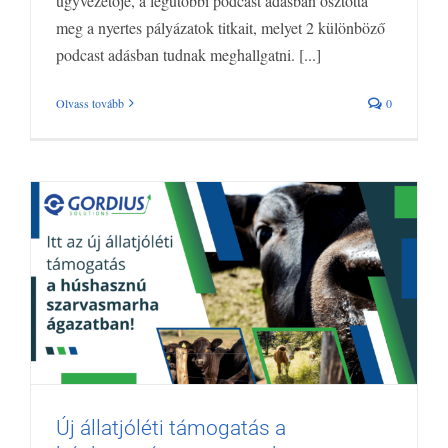
ügyvezetője, a legutóbbi podcast adásban osztotta
meg a nyertes pályázatok titkait, melyet 2 különböző
podcast adásban tudnak meghallgatni. [...]
Olvass tovább
0
Új állatjóléti támogatás a