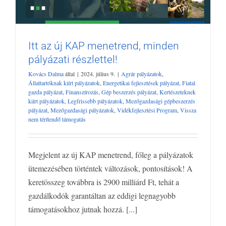
Itt az új KAP menetrend, minden
Itt az új KAP menetrend, minden pályázati
pályázati részlettel!
részlettel!
Agrár pályázatok
Állattartóknak kiírt pályázatok
Energetikai
Kovács Dalma
által
|
2024. július 9.
|
Agrár pályázatok
,
fejlesztések pályázat
Fiatal gazda pályázat
Finanszírozás
Gép
Állattartóknak kiírt pályázatok
,
Energetikai fejlesztések pályázat
,
Fiatal
beszerzés pályázat
Kertészeteknek kiírt pályázatok
Legfrissebb
gazda pályázat
,
Finanszírozás
,
Gép beszerzés pályázat
,
Kertészeteknek
kiírt pályázatok
,
Legfrissebb pályázatok
,
Mezőgazdasági gépbeszerzés
pályázatok
Mezőgazdasági gépbeszerzés pályázat
Mezőgazdasági
pályázat
,
Mezőgazdasági pályázatok
,
Vidékfejlesztési Program
,
Vissza
pályázatok
Vidékfejlesztési Program
Vissza nem térítendő
nem térítendő támogatás
támogatás
Megjelent az új KAP menetrend, főleg a pályázatok
ütemezésében történtek változások, pontosítások! A
keretösszeg továbbra is 2900 milliárd Ft, tehát a
gazdálkodók garantáltan az eddigi legnagyobb
támogatásokhoz jutnak hozzá. [...]