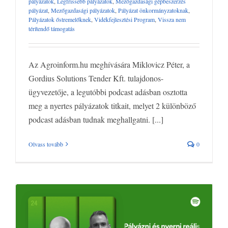
pályázat
Finanszírozás
Kertészeteknek kiírt pályázatok
Legfrissebb
pályázatok
,
Legfrissebb pályázatok
,
Mezőgazdasági gépbeszerzés
pályázat
,
Mezőgazdasági pályázatok
,
Pályázat önkormányzatoknak
,
pályázatok
Mezőgazdasági gépbeszerzés pályázat
Mezőgazdasági
Pályázatok őstremelőknek
,
Vidékfejlesztési Program
,
Vissza nem
pályázatok
Pályázat önkormányzatoknak
Pályázatok őstremelőknek
térítendő támogatás
Vidékfejlesztési Program
Vissza nem térítendő támogatás
Az Agroinform.hu meghívására Miklovicz Péter, a
Gordius Solutions Tender Kft. tulajdonos-
ügyvezetője, a legutóbbi podcast adásban osztotta
meg a nyertes pályázatok titkait, melyet 2 különböző
podcast adásban tudnak meghallgatni. [...]
Olvass tovább
0