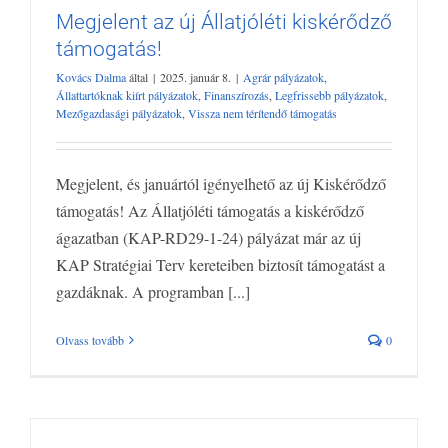
Megjelent az új Állatjóléti kiskérődző
támogatás!
Megjelent az új Állatjóléti kiskérődző
Kovács Dalma
által
|
2025. január 8.
|
Agrár pályázatok
,
támogatás!
Állattartóknak kiírt pályázatok
,
Finanszírozás
,
Legfrissebb pályázatok
,
Agrár pályázatok
Állattartóknak kiírt pályázatok
Finanszírozás
Mezőgazdasági pályázatok
,
Vissza nem térítendő támogatás
Legfrissebb pályázatok
Mezőgazdasági pályázatok
Vissza nem
térítendő támogatás
Megjelent, és januártól igényelhető az új Kiskérődző
támogatás! Az Állatjóléti támogatás a kiskérődző
ágazatban (KAP-RD29-1-24) pályázat már az új
KAP Stratégiai Terv kereteiben biztosít támogatást a
gazdáknak. A programban [...]
Olvass tovább
0