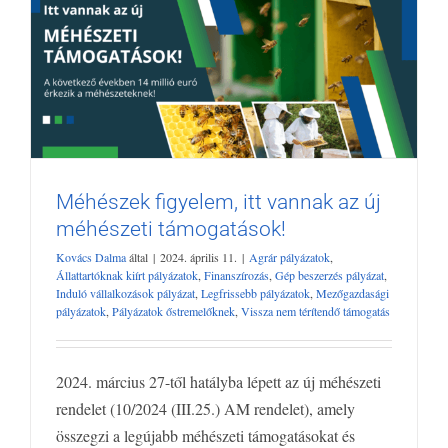
Méhészek figyelem, itt vannak az új
méhészeti támogatások!
Méhészek figyelem, itt vannak az új
méhészeti támogatások!
Kovács Dalma
által
|
2024. április 11.
|
Agrár pályázatok
,
Agrár pályázatok
Állattartóknak kiírt pályázatok
Finanszírozás
Gép
Állattartóknak kiírt pályázatok
,
Finanszírozás
,
Gép beszerzés pályázat
,
beszerzés pályázat
Induló vállalkozások pályázat
Legfrissebb
Induló vállalkozások pályázat
,
Legfrissebb pályázatok
,
Mezőgazdasági
pályázatok
,
Pályázatok őstremelőknek
,
Vissza nem térítendő támogatás
pályázatok
Mezőgazdasági pályázatok
Pályázatok őstremelőknek
Vissza nem térítendő támogatás
2024. március 27-től hatályba lépett az új méhészeti
rendelet (10/2024 (III.25.) AM rendelet), amely
összegzi a legújabb méhészeti támogatásokat és