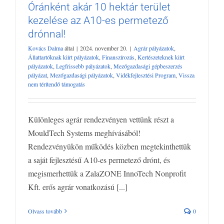
Óránként akár 10 hektár terület
kezelése az A10-es permetező
drónnal!
Kovács Dalma
által
|
2024. november 20.
|
Agrár pályázatok
,
Állattartóknak kiírt pályázatok
,
Finanszírozás
,
Kertészeteknek kiírt
pályázatok
,
Legfrissebb pályázatok
,
Mezőgazdasági gépbeszerzés
pályázat
,
Mezőgazdasági pályázatok
,
Vidékfejlesztési Program
,
Vissza
nem térítendő támogatás
Különleges agrár rendezvényen vettünk részt a
MouldTech Systems meghívásából!
Rendezvényükön működés közben megtekinthettük
a saját fejlesztésű A10-es permetező drónt, és
megismerhettük a ZalaZONE InnoTech Nonprofit
Kft. erős agrár vonatkozású [...]
Olvass tovább
0