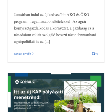
Januárban indul az új kedvezőbb AKG és ÖKO
program - rugalmasabb feltételekkel! Az agrár-
környezetgazdálkodás a környezet, a gazdaság és a
társadalom céljait szolgáló hosszú távon fenntartható
agrárpolitikát és az [...]
Olvass tovább
0