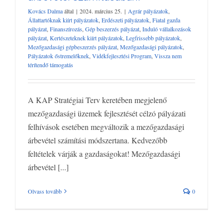
Agrár pályázatok
Állattartóknak kiírt pályázatok
Erdészeti
Kovács Dalma
által
|
2024. március 25.
|
Agrár pályázatok
,
pályázatok
Fiatal gazda pályázat
Finanszírozás
Gép beszerzés
Állattartóknak kiírt pályázatok
,
Erdészeti pályázatok
,
Fiatal gazda
pályázat
Induló vállalkozások pályázat
Kertészeteknek kiírt
pályázat
,
Finanszírozás
,
Gép beszerzés pályázat
,
Induló vállalkozások
pályázat
,
Kertészeteknek kiírt pályázatok
,
Legfrissebb pályázatok
,
pályázatok
Legfrissebb pályázatok
Mezőgazdasági gépbeszerzés
Mezőgazdasági gépbeszerzés pályázat
,
Mezőgazdasági pályázatok
,
pályázat
Mezőgazdasági pályázatok
Pályázatok őstremelőknek
Pályázatok őstremelőknek
,
Vidékfejlesztési Program
,
Vissza nem
Vidékfejlesztési Program
Vissza nem térítendő támogatás
térítendő támogatás
A KAP Stratégiai Terv keretében megjelenő
mezőgazdasági üzemek fejlesztését célzó pályázati
felhívások esetében megváltozik a mezőgazdasági
árbevétel számítási módszertana. Kedvezőbb
feltételek várják a gazdaságokat! Mezőgazdasági
árbevétel [...]
Olvass tovább
0