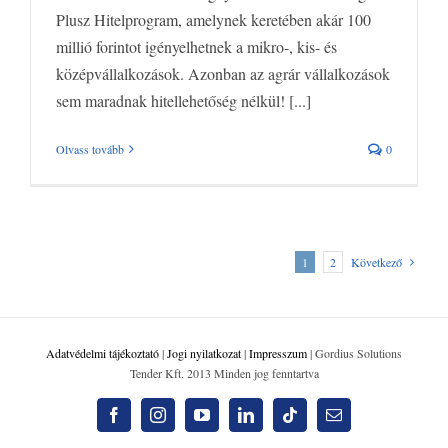
Plusz Hitelprogram, amelynek keretében akár 100
millió forintot igényelhetnek a mikro-, kis- és
középvállalkozások. Azonban az agrár vállalkozások
sem maradnak hitellehetőség nélkül! [...]
Olvass tovább
0
1
2
Következő
Adatvédelmi tájékoztató
|
Jogi nyilatkozat
|
Impresszum
| Gordius Solutions
Tender Kft. 2013 Minden jog fenntartva
Facebook
Instagram
YouTube
LinkedIn
Tiktok
Email: