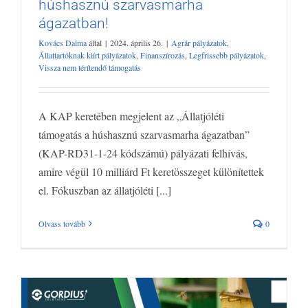
húshasznú szarvasmarha
Új állatjóléti támogatás a húshasznú
ágazatban!
szarvasmarha ágazatban!
Kovács Dalma
által
|
2024. április 26.
|
Agrár pályázatok
,
Agrár pályázatok
Állattartóknak kiírt pályázatok
Finanszírozás
Állattartóknak kiírt pályázatok
,
Finanszírozás
,
Legfrissebb pályázatok
,
Legfrissebb pályázatok
Vissza nem térítendő támogatás
Vissza nem térítendő támogatás
A KAP keretében megjelent az „Állatjóléti
támogatás a húshasznú szarvasmarha ágazatban”
(KAP-RD31-1-24 kódszámú) pályázati felhívás,
amire végül 10 milliárd Ft keretösszeget különítettek
el. Fókuszban az állatjóléti [...]
Olvass tovább
0