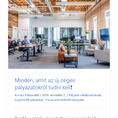
Minden, amit az új céges
pályázatokról tudni kell❗
Kovács Dalma
által
|
2020. november 2.
|
Pályázat vállalkozásoknak
,
Legfrissebb pályázatok
,
Vissza nem térítendő támogatás
Minden, amit az új céges pályázatokról
tudni kell❗
Pályázat vállalkozásoknak
Legfrissebb pályázatok
Vissza nem