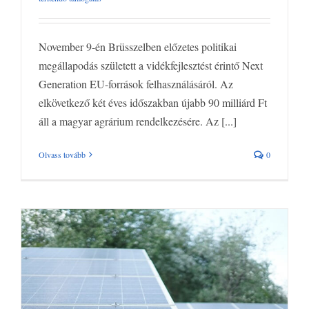
magyar agrárium számára❗
Agrár pályázatok
Legfrissebb pályázatok
Mezőgazdasági
pályázatok
Vissza nem térítendő támogatás
November 9-én Brüsszelben előzetes politikai
megállapodás született a vidékfejlesztést érintő Next
Generation EU-források felhasználásáról. Az
elkövetkező két éves időszakban újabb 90 milliárd Ft
áll a magyar agrárium rendelkezésére. Az [...]
Olvass tovább
0