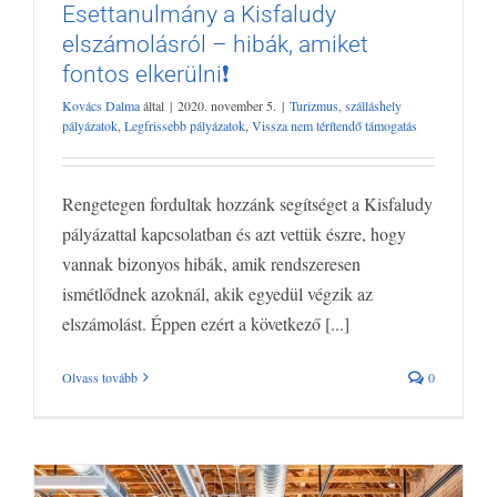
Esettanulmány a Kisfaludy
elszámolásról – hibák, amiket
fontos elkerülni❗
Esettanulmány a Kisfaludy elszámolásról
Kovács Dalma
által
|
2020. november 5.
|
Turizmus, szálláshely
– hibák, amiket fontos elkerülni❗
pályázatok
,
Legfrissebb pályázatok
,
Vissza nem térítendő támogatás
Turizmus, szálláshely pályázatok
Legfrissebb pályázatok
Vissza
nem térítendő támogatás
Rengetegen fordultak hozzánk segítséget a Kisfaludy
pályázattal kapcsolatban és azt vettük észre, hogy
vannak bizonyos hibák, amik rendszeresen
ismétlődnek azoknál, akik egyedül végzik az
elszámolást. Éppen ezért a következő [...]
Olvass tovább
0