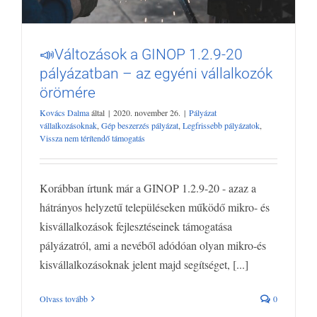
📣Változások a GINOP 1.2.9-20
pályázatban – az egyéni vállalkozók
örömére
📣Változások a GINOP 1.2.9-20
Kovács Dalma
által
|
2020. november 26.
|
Pályázat
pályázatban – az egyéni vállalkozók
vállalkozásoknak
,
Gép beszerzés pályázat
,
Legfrissebb pályázatok
,
örömére
Vissza nem térítendő támogatás
Pályázat vállalkozásoknak
Gép beszerzés pályázat
Legfrissebb
pályázatok
Vissza nem térítendő támogatás
Korábban írtunk már a GINOP 1.2.9-20 - azaz a
hátrányos helyzetű településeken működő mikro- és
kisvállalkozások fejlesztéseinek támogatása
pályázatról, ami a nevéből adódóan olyan mikro-és
kisvállalkozásoknak jelent majd segítséget, [...]
Olvass tovább
0