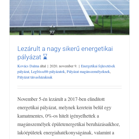
Lezárult a nagy sikerű energetikai
pályázat ⌛
Kovács Dalma
által
|
2020. november 9.
|
Energetikai fejlesztések
pályázat
,
Legfrissebb pályázatok
,
Pályázat magánszemélyeknek
,
Lezárult a nagy sikerű energetikai
Pályázat társasházaknak
pályázat ⌛
Energetikai fejlesztések pályázat
Legfrissebb pályázatok
Pályázat
magánszemélyeknek
Pályázat társasházaknak
November 5-én lezárult a 2017-ben elindított
energetikai pályázat, melynek keretein belül egy
kamatmentes, 0%-os hitelt igényelhettek a
magánszemélyek épületenergetikai beruházásaikhoz,
lakóépületek energiahatékonyságának, valamint a