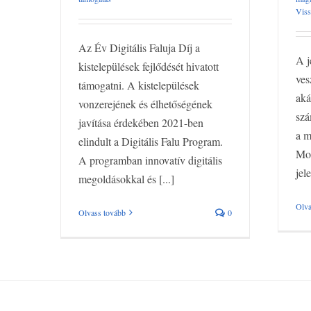
Viss
Az Év Digitális Faluja Díj a
A j
kistelepülések fejlődését hivatott
ves
támogatni. A kistelepülések
aká
vonzerejének és élhetőségének
szá
javítása érdekében 2021-ben
a m
elindult a Digitális Falu Program.
Mos
A programban innovatív digitális
jel
megoldásokkal és [...]
Olva
Olvass tovább
0
|
Impresszum
| Gordius Solutions Tender Kft. 2013 Minden jog