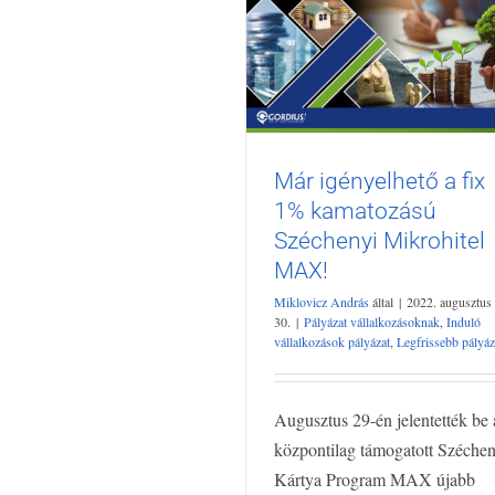
Már igényelhető a fix
Már igényelhető a fix 1
1% kamatozású
kamatozású Szécheny
Mikrohitel MAX!
Széchenyi Mikrohitel
Pályázat vállalkozásoknak
Induló
MAX!
vállalkozások pályázat
Legfrissebb pályá
Miklovicz András
által
|
2022. augusztus
30.
|
Pályázat vállalkozásoknak
,
Induló
vállalkozások pályázat
,
Legfrissebb pályá
Augusztus 29-én jelentették be 
központilag támogatott Széchen
Kártya Program MAX újabb