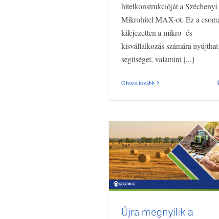
hitelkonstrukcióját a Széchenyi
Mikrohitel MAX-ot. Ez a csom
kifejezetten a mikro- és
kisvállalkozás számára nyújthat
segítséget, valamint [...]
Olvass tovább
Újra megnyílik a
Mezőgazdasági kisüzem
Újra megnyílik a
fejlesztése pályázat!