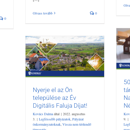
Olva
Olvass tovább
0
0
50
Nyerje el az Ön
tá
Nyerje el az Ön települése az
települése az Év
Na
Év Digitális Faluja Díjat!
Ene
Digitális Faluja Díjat!
Né
Legfrissebb pályázatok
Pályázat
pá
önkormányzatoknak
Vissza nem térítendő
Pály
Kovács Dalma
által
|
2022. augusztus
Kov
támogatás
3.
|
Legfrissebb pályázatok
,
Pályázat
9.
|
önkormányzatoknak
,
Vissza nem térítendő
Legf
támogatás
mag