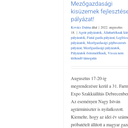
Mezőgazdasági
Agrár pályázatok
Állattartóknak kiírt
pályázatok
Fiatal gazda pályázat
Legfris
kisüzemek fejlesztés
pályázatok
Mezőgazdasági gépbeszerz
pályázat!
pályázat
Mezőgazdasági pályázatok
Kovács Dalma
által
|
2022. augusztus
Pályázatok őstremelőknek
Vissza ne
18.
|
Agrár pályázatok
,
Állattartóknak kiír
térítendő támogatás
pályázatok
,
Fiatal gazda pályázat
,
Legfriss
pályázatok
,
Mezőgazdasági gépbeszerzés
pályázat
,
Mezőgazdasági pályázatok
,
Pályázatok őstremelőknek
,
Vissza nem
térítendő támogatás
Augusztus 17-20-ig
megrendezésre kerül a 31. Farm
Expo Szakkiállítás Debrecenbe
Az eseményen Nagy István
agrárminiszter is nyilatkozott.
Kiemelte, hogy az idei év szám
próbatételt állított a magyar ga