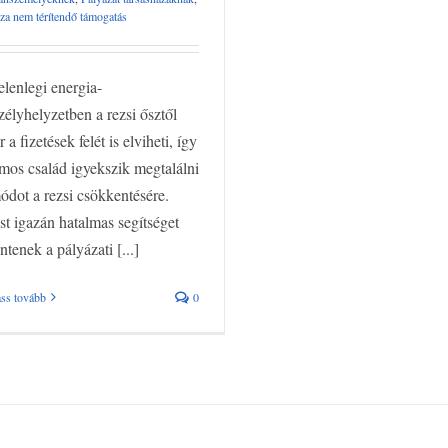
za nem térítendő támogatás
elenlegi energia-
zélyhelyzetben a rezsi ősztől
r a fizetések felét is elviheti, így
mos család igyekszik megtalálni
ódot a rezsi csökkentésére.
t igazán hatalmas segítséget
entenek a pályázati [...]
ss tovább
0