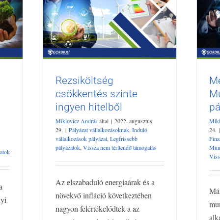
Rezsiköltség
Me
Rezsiköltség csökkentés
%
csökkentés szinte
Mu
szinte ingyen hitelből
i
Pá
ingyen hitelből
pá
Pályázat vállalkozásoknak
Induló
Leg
vállalkozások pályázat
Legfrissebb pályázatok
Miklovicz András
által
|
2022. augusztus
Mikl
zatok
pál
Vissza nem térítendő támogatás
29.
|
Pályázat vállalkozásoknak
,
Induló
24.
|
vállalkozások pályázat
,
Legfrissebb
Fina
pályázatok
,
Vissza nem térítendő támogatás
Munk
zatok
Viss
Az elszabaduló energiaárak és a
a
Más
növekvő infláció következtében
yi
mun
nagyon felértékelődtek a az
alk