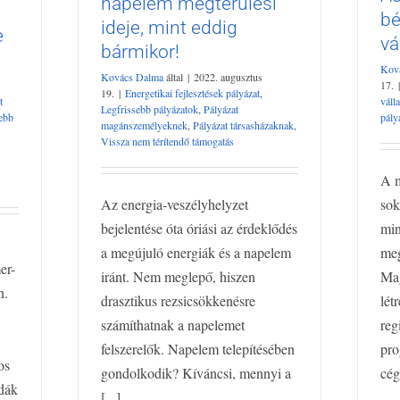
napelem megtérülési
bármikor!
bé
Energetikai fejlesztések pályázat
Legfrissebb
ideje, mint eddig
sebb
e
vá
pályázatok
Pályázat magánszemélyeknek
bármikor!
és
Pályázat társasházaknak
Vissza nem térítendő
váll
Kov
Kovács Dalma
által
|
2022. augusztus
támogatás
17.
|
m
19.
|
Energetikai fejlesztések pályázat
,
t
váll
Legfrissebb pályázatok
,
Pályázat
ebb
pály
magánszemélyeknek
,
Pályázat társasházaknak
,
Vissza nem térítendő támogatás
A m
Az energia-veszélyhelyzet
sok
bejelentése óta óriási az érdeklődés
min
a megújuló energiák és a napelem
meg
er-
iránt. Nem meglepő, hiszen
Ma
n.
drasztikus rezsicsökkenésre
lét
számíthatnak a napelemet
reg
felszerelők. Napelem telepítésében
pro
os
gondolkodik? Kíváncsi, mennyi a
cég
zdák
[...]