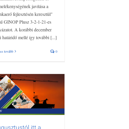
melékenységének javítása a
kaerő fejlesztésén keresztül"
ű GINOP Plusz 3-2-1-21-es
yázatot. A korábbi december
i határidő mellé így további [...]
ss tovább
0
gusztustól itt a
usztustól itt a bérköltség