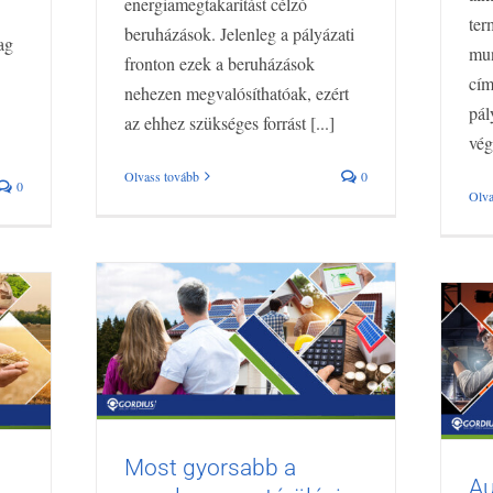
energiamegtakarítást célzó
ter
beruházások. Jelenleg a pályázati
ag
mun
fronton ezek a beruházások
cím
nehezen megvalósíthatóak, ezért
pál
az ehhez szükséges forrást [...]
vég
Olvass tovább
0
0
Olva
Most gyorsabb a napelem
ek
Most gyorsabb a
megtérülési ideje, mint eddig
Au
Aug