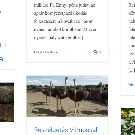
milliárd Ft. Ennyi pénz juthat az
Ren
a
agrár-környezetgazdálkodás
kör
fejlesztésére a következő három
neh
évben, amiből körülbelül 23 ezer
fel
nyertes pályázat kerülhet [...]
fel
...]
kár
Olvass tovább
0
nyí
0
tec
[...]
Olva
Beszélgetés Vilmossal,
Beszélgetés Vilmossal, egy
umi