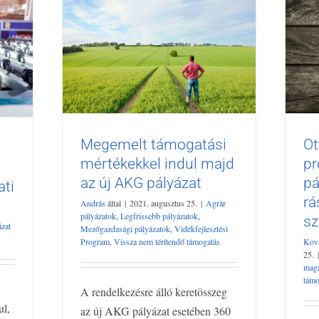
Megemelt támogatási
Ot
Megemelt támogatási
O
mértékekkel indul majd
pr
lik
mértékekkel indul majd az új
Dí
az új AKG pályázat
pá
m
AKG pályázat
r
ati
rá
Agrár pályázatok
Legfrissebb pályázatok
András
által
|
2021. augusztus 25.
|
Agrár
b
Mezőgazdasági pályázatok
Vidékfejlesztési
ma
pályázatok
,
Legfrissebb pályázatok
,
s
ázat
Mezőgazdasági pályázatok
,
Vidékfejlesztési
Program
Vissza nem térítendő támogatás
Program
,
Vissza nem térítendő támogatás
Kov
25.
|
mag
támo
A rendelkezésre álló keretösszeg
ul,
az új AKG pályázat esetében 360