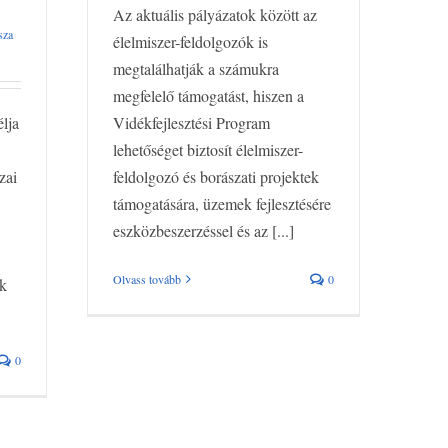
Az aktuális pályázatok között az
sza
élelmiszer-feldolgozók is
megtalálhatják a számukra
megfelelő támogatást, hiszen a
Vidékfejlesztési Program
élja
lehetőséget biztosít élelmiszer-
feldolgozó és borászati projektek
zai
támogatására, üzemek fejlesztésére
eszközbeszerzéssel és az [...]
Olvass tovább
0
k
0