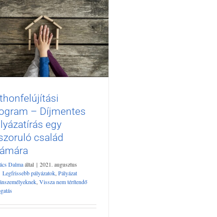
thonfelújítási
tthonfelújítási program –
ogram – Díjmentes
jmentes pályázatírás egy
lyázatírás egy
ászoruló család számára
szoruló család
Legfrissebb pályázatok
Pályázat
gánszemélyeknek
Vissza nem térítendő
zámára
támogatás
ács Dalma
által
|
2021. augusztus
Legfrissebb pályázatok
,
Pályázat
ánszemélyeknek
,
Vissza nem térítendő
gatás