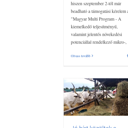
hiszen szeptember 2-től már
beadható a támogatási kérelem 
"Magyar Multi Program - A
kiemelkedő teljesítményű,
valamint jelentős növekedési
potenciállal rendelkező mikro-, [
Olvass tovább
Jó hírt közöltek a Jubile