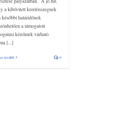
lesztése pályázatban. A jó hír,
y a kibővített keretösszegnek
a későbbi határidőnek
zönhetően a támogatott
ogatási kérelmek várható
ma [...]
ss tovább
0