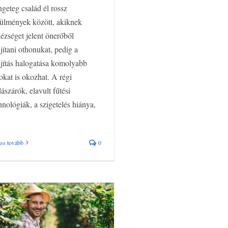
geteg család él rossz
ülmények között, akiknek
ézséget jelent önerőből
újítani othonukat, pedig a
újítás halogatása komolyabb
okat is okozhat. A régi
lászárók, elavult fűtési
hnológiák, a szigetelés hiánya,
ss tovább
0