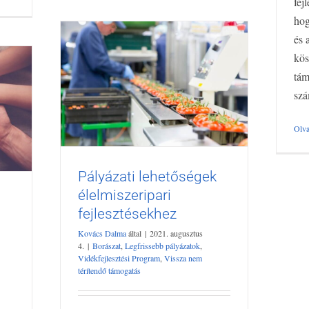
fej
hog
és 
kös
tám
szá
Olva
Pályázati lehetőségek
Pályázati lehetőségek
élelmiszeripari
l
élelmiszeripari
fejlesztésekhez
fejlesztésekhez
si
Borászat
Legfrissebb pályázatok

Kovács Dalma
által
|
2021. augusztus
Vidékfejlesztési Program
Vissza nem térítendő
4.
|
Borászat
,
Legfrissebb pályázatok
,
?
Vidékfejlesztési Program
,
Vissza nem
támogatás
térítendő támogatás
ssza