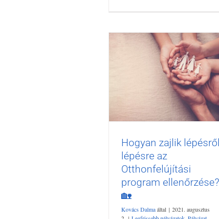
Hogyan zajlik lépésrő
Hogyan zajlik lépésről
lépésre az
lépésre az Otthonfelújítá
program ellenőrzése? 
Otthonfelújítási
Legfrissebb pályázatok
Pályázat
program ellenőrzése
társasházaknak
Turizmus, szálláshely
🏡
pályázatok
Vidékfejlesztési Program
Vi
nem térítendő támogatás
Kovács Dalma
által
|
2021. augusztus
2.
|
Legfrissebb pályázatok
,
Pályázat