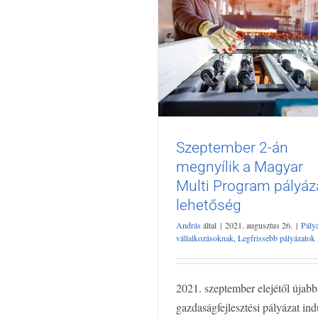
Szeptember 2-án
megnyílik a Magyar
Szeptember 2-án megnyí
a Magyar Multi Progra
Multi Program pályáz
pályázati lehetőség
lehetőség
Pályázat vállalkozásoknak
Legfrisseb
András
által
|
2021. augusztus 26.
|
Pály
pályázatok
vállalkozásoknak
,
Legfrissebb pályázatok
2021. szeptember elejétől újabb
gazdaságfejlesztési pályázat ind