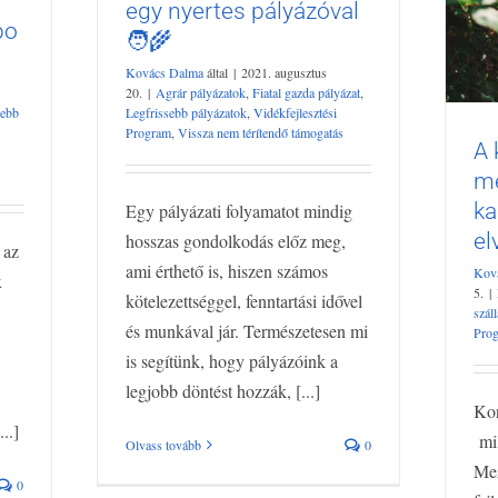
nyertes pályázóval🧑‍🌾
egy nyertes pályázóval
n
po
Agrár pályázatok
Fiatal gazda pályázat
🧑‍🌾
bb
Legfrissebb pályázatok
Vidékfejlesztési
k
Kovács Dalma
által
|
2021. augusztus
Program
Vissza nem térítendő támogatás
tendő
20.
|
Agrár pályázatok
,
Fiatal gazda pályázat
,
sebb
Legfrissebb pályázatok
,
Vidékfejlesztési
Program
,
Vissza nem térítendő támogatás
A 
me
ka
Egy pályázati folyamatot mindig
el
hosszas gondolkodás előz meg,
 az
Leg
ami érthető is, hiszen számos
Kov
pál
x
5.
|
kötelezettséggel, fenntartási idővel
szál
és munkával jár. Természetesen mi
Pro
is segítünk, hogy pályázóink a
legjobb döntést hozzák, [...]
Kor
..]
mil
Olvass tovább
0
Me
0