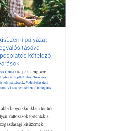
kisüzemi pályázat
A kisüzemi pályázat
gvalósításával
megvalósításával
kapcsolatos kötelező
pcsolatos kötelező
elvárások
várások
frissebb pályázatok
Turizmus, szálláshely
ács Dalma
által
|
2021. augusztus
yázatok
Vidékfejlesztési Program
Vissza
Legfrissebb pályázatok
,
Turizmus,
nem térítendő támogatás
láshely pályázatok
,
Vidékfejlesztési
gram
,
Vissza nem térítendő támogatás
ábbi blogcikkünkben leírtuk
yen változások történtek a
zőgazdasági kisüzemek