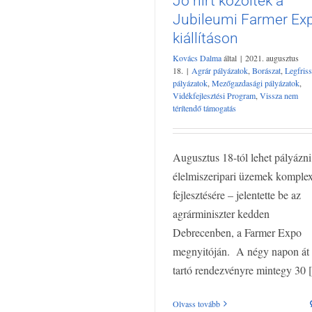
Jó hírt közöltek a
Farmer Expo kiállításo
Jubileumi Farmer Ex
Agrár pályázatok
Borászat
Legfrisse
kiállításon
pályázatok
Mezőgazdasági pályázato
Vidékfejlesztési Program
Vissza nem térí
Kovács Dalma
által
|
2021. augusztus
támogatás
18.
|
Agrár pályázatok
,
Borászat
,
Legfris
pályázatok
,
Mezőgazdasági pályázatok
,
Vidékfejlesztési Program
,
Vissza nem
térítendő támogatás
Augusztus 18-tól lehet pályázni
élelmiszeripari üzemek komple
fejlesztésére – jelentette be az
agrárminiszter kedden
Debrecenben, a Farmer Expo
megnyitóján. A négy napon át
tartó rendezvényre mintegy 30 [.
Olvass tovább