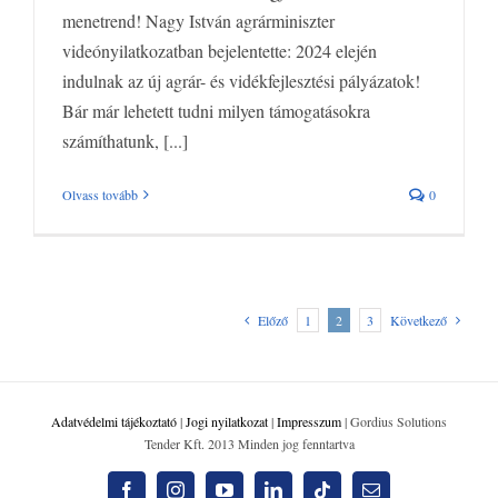
menetrend! Nagy István agrárminiszter
videónyilatkozatban bejelentette: 2024 elején
indulnak az új agrár- és vidékfejlesztési pályázatok!
Bár már lehetett tudni milyen támogatásokra
számíthatunk, [...]
Olvass tovább
0
Előző
1
2
3
Következő
Adatvédelmi tájékoztató
|
Jogi nyilatkozat
|
Impresszum
| Gordius Solutions
Tender Kft. 2013 Minden jog fenntartva
Facebook
Instagram
YouTube
LinkedIn
Tiktok
Email: