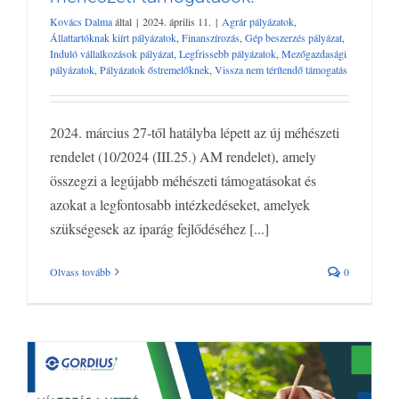
méhészeti támogatások!
Kovács Dalma
által
|
2024. április 11.
|
Agrár pályázatok
,
Agrár pályázatok
Állattartóknak kiírt pályázatok
Finanszírozás
Gép
Állattartóknak kiírt pályázatok
,
Finanszírozás
,
Gép beszerzés pályázat
,
beszerzés pályázat
Induló vállalkozások pályázat
Legfrissebb
Induló vállalkozások pályázat
,
Legfrissebb pályázatok
,
Mezőgazdasági
pályázatok
,
Pályázatok őstremelőknek
,
Vissza nem térítendő támogatás
pályázatok
Mezőgazdasági pályázatok
Pályázatok őstremelőknek
Vissza nem térítendő támogatás
2024. március 27-től hatályba lépett az új méhészeti
rendelet (10/2024 (III.25.) AM rendelet), amely
összegzi a legújabb méhészeti támogatásokat és
azokat a legfontosabb intézkedéseket, amelyek
szükségesek az iparág fejlődéséhez [...]
Olvass tovább
0