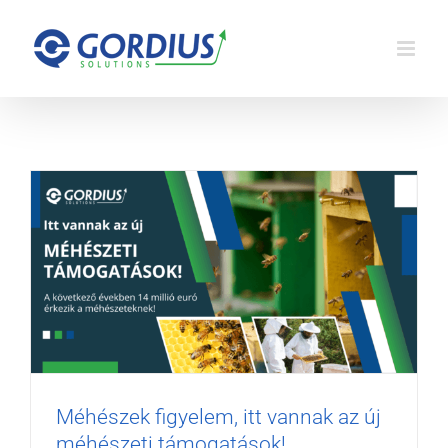
Kihagyás
Agrár pályázatok
Méhészek figyelem, itt vannak az új
méhészeti támogatások!
Méhészek figyelem, itt vannak az új