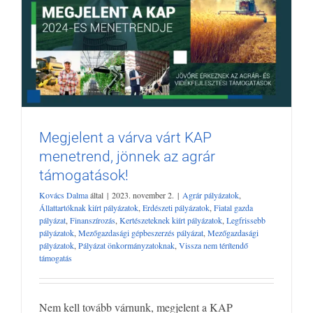
Megjelent a várva várt KAP
Megjelent a várva várt KAP menetrend,
menetrend, jönnek az agrár
jönnek az agrár támogatások!
támogatások!
Agrár pályázatok
Állattartóknak kiírt pályázatok
Erdészeti
pályázatok
Fiatal gazda pályázat
Finanszírozás
Kertészeteknek kiírt
Kovács Dalma
által
|
2023. november 2.
|
Agrár pályázatok
,
Állattartóknak kiírt pályázatok
,
Erdészeti pályázatok
,
Fiatal gazda
pályázatok
Legfrissebb pályázatok
Mezőgazdasági gépbeszerzés
pályázat
,
Finanszírozás
,
Kertészeteknek kiírt pályázatok
,
Legfrissebb
pályázat
Mezőgazdasági pályázatok
Pályázat önkormányzatoknak
pályázatok
,
Mezőgazdasági gépbeszerzés pályázat
,
Mezőgazdasági
Vissza nem térítendő támogatás
pályázatok
,
Pályázat önkormányzatoknak
,
Vissza nem térítendő
támogatás
Nem kell tovább várnunk, megjelent a KAP