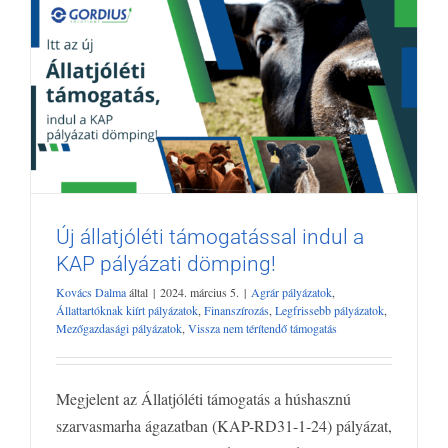
Új állatjóléti támogatással indul a
KAP pályázati dömping!
Új állatjóléti támogatással indul a KAP
Kovács Dalma
által
|
2024. március 5.
|
Agrár pályázatok
,
pályázati dömping!
Állattartóknak kiírt pályázatok
,
Finanszírozás
,
Legfrissebb pályázatok
,
Agrár pályázatok
Állattartóknak kiírt pályázatok
Finanszírozás
Mezőgazdasági pályázatok
,
Vissza nem térítendő támogatás
Legfrissebb pályázatok
Mezőgazdasági pályázatok
Vissza nem
térítendő támogatás
Megjelent az Állatjóléti támogatás a húshasznú
szarvasmarha ágazatban (KAP-RD31-1-24) pályázat,