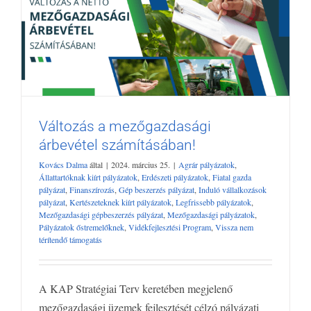
Változás a mezőgazdasági
Változás a mezőgazdasági árbevétel
árbevétel számításában!
számításában!
Agrár pályázatok
Állattartóknak kiírt pályázatok
Erdészeti
Kovács Dalma
által
|
2024. március 25.
|
Agrár pályázatok
,
pályázatok
Fiatal gazda pályázat
Finanszírozás
Gép beszerzés
Állattartóknak kiírt pályázatok
,
Erdészeti pályázatok
,
Fiatal gazda
pályázat
Induló vállalkozások pályázat
Kertészeteknek kiírt
pályázat
,
Finanszírozás
,
Gép beszerzés pályázat
,
Induló vállalkozások
pályázat
,
Kertészeteknek kiírt pályázatok
,
Legfrissebb pályázatok
,
pályázatok
Legfrissebb pályázatok
Mezőgazdasági gépbeszerzés
Mezőgazdasági gépbeszerzés pályázat
,
Mezőgazdasági pályázatok
,
pályázat
Mezőgazdasági pályázatok
Pályázatok őstremelőknek
Pályázatok őstremelőknek
,
Vidékfejlesztési Program
,
Vissza nem
Vidékfejlesztési Program
Vissza nem térítendő támogatás
térítendő támogatás
A KAP Stratégiai Terv keretében megjelenő
mezőgazdasági üzemek fejlesztését célzó pályázati