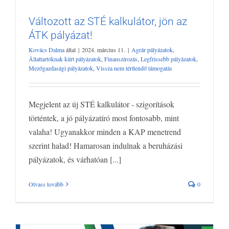
Változott az STÉ kalkulátor, jön az
ÁTK pályázat!
Változott az STÉ kalkulátor, jön az ÁTK
Kovács Dalma
által
|
2024. március 11.
|
Agrár pályázatok
,
pályázat!
Állattartóknak kiírt pályázatok
,
Finanszírozás
,
Legfrissebb pályázatok
,
Agrár pályázatok
Állattartóknak kiírt pályázatok
Finanszírozás
Mezőgazdasági pályázatok
,
Vissza nem térítendő támogatás
Legfrissebb pályázatok
Mezőgazdasági pályázatok
Vissza nem
térítendő támogatás
Megjelent az új STÉ kalkulátor - szigorítások
történtek, a jó pályázatíró most fontosabb, mint
valaha! Ugyanakkor minden a KAP menetrend
szerint halad! Hamarosan indulnak a beruházási
pályázatok, és várhatóan [...]
Olvass tovább
0