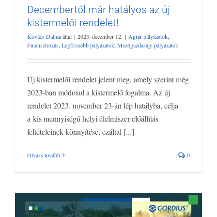
Decembertől már hatályos az új
kistermelői rendelet!
Decembertől már hatályos az új
Kovács Dalma
által
|
2023. december 12.
|
Agrár pályázatok
,
kistermelői rendelet!
Finanszírozás
,
Legfrissebb pályázatok
,
Mezőgazdasági pályázatok
Agrár pályázatok
Finanszírozás
Legfrissebb pályázatok
Mezőgazdasági pályázatok
Új kistermelői rendelet jelent meg, amely szerint még
2023-ban módosul a kistermelő fogalma. Az új
rendelet 2023. november 23-án lép hatályba, célja
a kis mennyiségű helyi élelmiszer-előállítás
feltételeinek könnyítése, ezáltal [...]
Olvass tovább
0