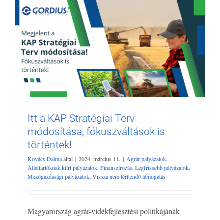
Itt a KAP Stratégiai Terv
módosítása, fókuszváltások is
Itt a KAP Stratégiai Terv módosítása,
történtek!
fókuszváltások is történtek!
Agrár pályázatok
Állattartóknak kiírt pályázatok
Finanszírozás
Kovács Dalma
által
|
2024. március 11.
|
Agrár pályázatok
,
Állattartóknak kiírt pályázatok
,
Finanszírozás
,
Legfrissebb pályázatok
,
Legfrissebb pályázatok
Mezőgazdasági pályázatok
Vissza nem
Mezőgazdasági pályázatok
,
Vissza nem térítendő támogatás
térítendő támogatás
Magyarország agrár-vidékfejlesztési politikájának