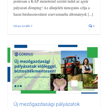
pontosan a KAP menetrend szerint indul az agrár
pályázati dömping! Az állatjóléti támogatás célja a
hazai húshasznosítású szarvasmarha állományok [...]
Olvass tovább
0
Új mezőgazdasági pályázatok