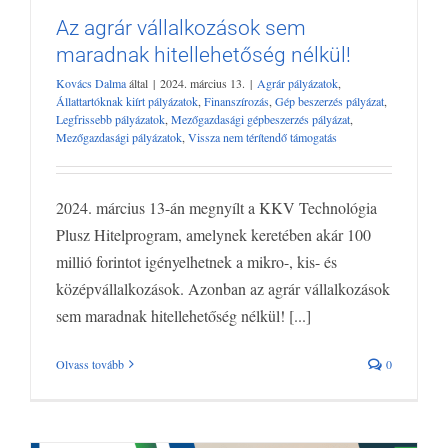
Az agrár vállalkozások sem
maradnak hitellehetőség nélkül!
Az agrár vállalkozások sem maradnak
hitellehetőség nélkül!
Kovács Dalma
által
|
2024. március 13.
|
Agrár pályázatok
,
Agrár pályázatok
Állattartóknak kiírt pályázatok
Finanszírozás
Gép
Állattartóknak kiírt pályázatok
,
Finanszírozás
,
Gép beszerzés pályázat
,
beszerzés pályázat
Legfrissebb pályázatok
Mezőgazdasági
Legfrissebb pályázatok
,
Mezőgazdasági gépbeszerzés pályázat
,
Mezőgazdasági pályázatok
,
Vissza nem térítendő támogatás
gépbeszerzés pályázat
Mezőgazdasági pályázatok
Vissza nem
térítendő támogatás
2024. március 13-án megnyílt a KKV Technológia
Plusz Hitelprogram, amelynek keretében akár 100
millió forintot igényelhetnek a mikro-, kis- és
középvállalkozások. Azonban az agrár vállalkozások
sem maradnak hitellehetőség nélkül! [...]
Olvass tovább
0