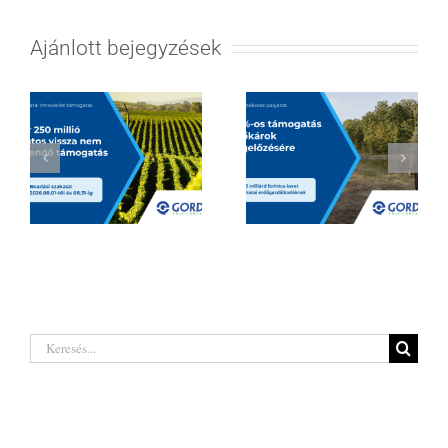
Ajánlott bejegyzések
Hatalmas
Borágazati
lehetőségeket
innovációs
rejt a legújabb
támogatás 2026
erdőgazdálkodó
| Akár 250 millió
pályázat a hazai
Keresés...
forintig
termelőknek
Legutóbbi hozzászólások