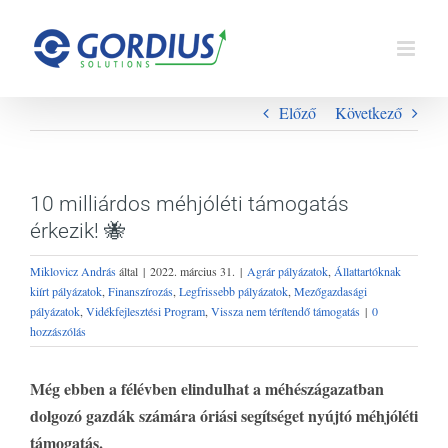
Kihagyás
Előző
Következő
10 milliárdos méhjóléti támogatás
érkezik! 🐝
Miklovicz András
által
|
2022. március 31.
|
Agrár pályázatok
,
Állattartóknak
kiírt pályázatok
,
Finanszírozás
,
Legfrissebb pályázatok
,
Mezőgazdasági
pályázatok
,
Vidékfejlesztési Program
,
Vissza nem térítendő támogatás
|
0
hozzászólás
Még ebben a félévben elindulhat a méhészágazatban
dolgozó gazdák számára óriási segítséget nyújtó méhjóléti
támogatás.