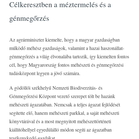
Célkeresztben a méztermelés és a
génmegőrzés
Az agrárminiszter kiemelte, hogy a magyar gazdaságban
működő méhész gazdaságok, valamint a hazai haszonállat-
génmegőrzés a világ élvonalába tartozik, így kiemelten fontos
cél, hogy Magyarország fontos méhészeti és génmegőrzési
tudásközpont legyen a jövő számára.
A gödöllői székhelyű Nemzeti Biodiverzitás- és
Génmegőrzési Központ vezető szerepet tölt be hazánk
méhészeti ágazatában. Nemcsak a teljes ágazat fejlődését
segítette elő, hanem méhészeti parkkal, a saját méhészeti
könyvtárával és a most megnyitott méhészettörténeti
kiállítóhellyel egyedülálló módon segíti az ágazatban
tevékenykedő gazdákat.