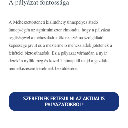
A pályázat fontossága
A Méhészettörténeti kiállítóhely ünnepélyes átadó
ünnepségén az agrárminiszter elmondta, hogy a pályázat
segítségével a méhcsaládok ökoszisztéma-szolgáltató
képessége javul és a méztermelő méhcsaládok jólétének a
feltételei biztosíthatóak. Ez a pályázat várhatóan a nyár
derekán nyílik meg és közel 1 hónap áll majd a gazdák
rendelkezésére kérelmeik beküldésére.
SZERETNÉK ÉRTESÜLNI AZ AKTUÁLIS
PÁLYÁZATOKRÓL!