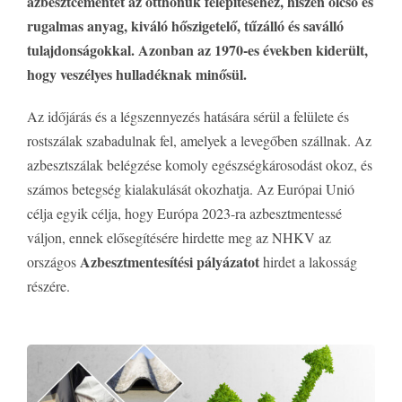
azbesztcementet az otthonuk felépítéséhez, hiszen olcsó és
rugalmas anyag, kiváló hőszigetelő, tűzálló és saválló
tulajdonságokkal. Azonban az 1970-es években kiderült,
hogy veszélyes hulladéknak minősül.
Az időjárás és a légszennyezés hatására sérül a felülete és
rostszálak szabadulnak fel, amelyek a levegőben szállnak. Az
azbesztszálak belégzése komoly egészségkárosodást okoz, és
számos betegség kialakulását okozhatja. Az Európai Unió
célja egyik célja, hogy Európa 2023-ra azbesztmentessé
váljon, ennek elősegítésére hirdette meg az NHKV az
Azbesztmentesítési pályázatot
országos
hirdet a lakosság
részére.