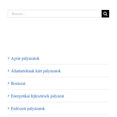
rejt a legújabb
támogatás 2026
erdőgazdálkodó
| Akár 250 millió
pályázat a hazai
Keresés...
forintig
termelőknek
Legutóbbi hozzászólások
Kategóriák
Agrár pályázatok
Állattartóknak kiírt pályázatok
Borászat
Energetikai fejlesztések pályázat
Erdészeti pályázatok