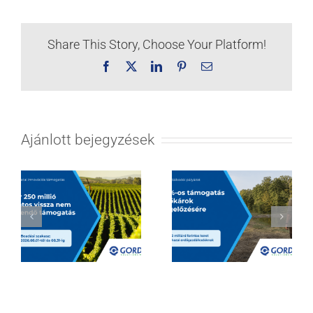
Share This Story, Choose Your Platform!
Facebook
X
LinkedIn
Pinterest
Email:
Ajánlott bejegyzések
Hatalmas
Borágazati
lehetőségeket
innovációs