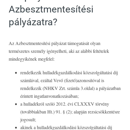
Azbesztmentesítési
pályázatra?
Az Azbesztmentesítési pályázat támogatását olyan
természetes személy igényelheti, aki az alábbi feltételek
mindegyikének megfelel:
rendelkezik hulladékgazdálkodási közszolgáltatási díj
számlával, ezáltal Vevő (fizető)azonosítóval is
rendelkezik (NHKV Zrt. számla 3.oldal) a pályázatban
érintett ingatlanvonatkozásában;
a hulladékról szóló 2012. évi CLXXXV törvény
(továbbiakban Ht.) 91. § (2); alapján rezsicsökkentésre
jogosult;
akinek a hulladékgazdálkodási közszolgáltatási díj