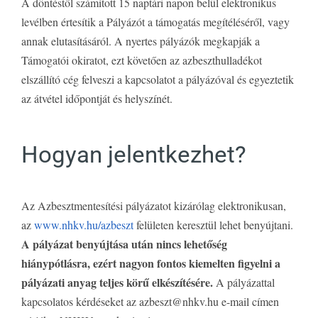
A döntéstől számított 15 naptári napon belül elektronikus
levélben értesítik a Pályázót a támogatás megítéléséről, vagy
annak elutasításáról. A nyertes pályázók megkapják a
Támogatói okiratot, ezt követően az azbeszthulladékot
elszállító cég felveszi a kapcsolatot a pályázóval és egyeztetik
az átvétel időpontját és helyszínét.
Hogyan jelentkezhet?
Az Azbesztmentesítési pályázatot kizárólag elektronikusan,
az
www.nhkv.hu/azbeszt
felületen keresztül lehet benyújtani.
A pályázat benyújtása után nincs lehetőség
hiánypótlásra, ezért nagyon fontos kiemelten figyelni a
pályázati anyag teljes körű elkészítésére.
A pályázattal
kapcsolatos kérdéseket az azbeszt@nhkv.hu e-mail címen