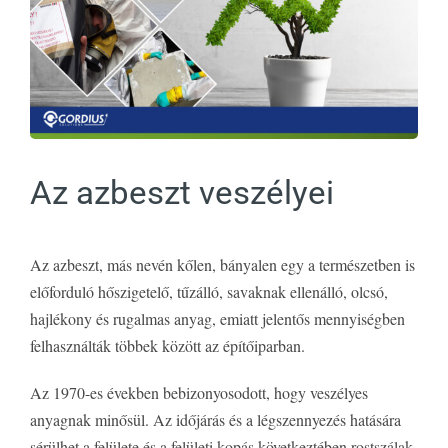
Az azbeszt veszélyei
Az azbeszt, más nevén kőlen, bányalen egy a természetben is
előforduló hőszigetelő, tűzálló, savaknak ellenálló, olcsó,
hajlékony és rugalmas anyag, emiatt jelentős mennyiségben
felhasználták többek között az építőiparban.
Az 1970-es években bebizonyosodott, hogy veszélyes
anyagnak minősül. Az időjárás és a légszennyezés hatására
sérülhet a felülete és a felületi kopás következtében rostszálak