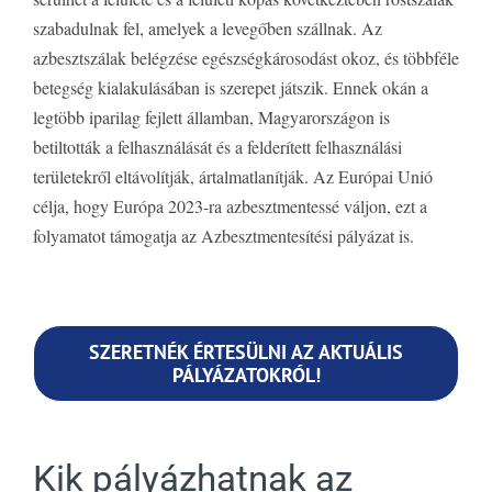
szabadulnak fel, amelyek a levegőben szállnak. Az
azbesztszálak belégzése egészségkárosodást okoz, és többféle
betegség kialakulásában is szerepet játszik. Ennek okán a
legtöbb iparilag fejlett államban, Magyarországon is
betiltották a felhasználását és a felderített felhasználási
területekről eltávolítják, ártalmatlanítják. Az Európai Unió
célja, hogy Európa 2023-ra azbesztmentessé váljon, ezt a
folyamatot támogatja az Azbesztmentesítési pályázat is.
SZERETNÉK ÉRTESÜLNI AZ AKTUÁLIS
PÁLYÁZATOKRÓL!
Kik pályázhatnak az