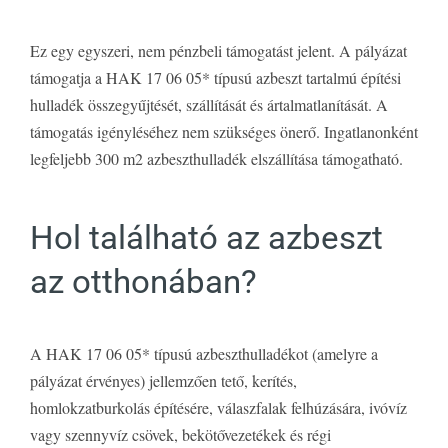
Ez egy egyszeri, nem pénzbeli támogatást jelent. A pályázat
támogatja a HAK 17 06 05* típusú azbeszt tartalmú építési
hulladék összegyűjtését, szállítását és ártalmatlanítását. A
támogatás igényléséhez nem szükséges önerő. Ingatlanonként
legfeljebb 300 m2 azbeszthulladék elszállítása támogatható.
Hol található az azbeszt
az otthonában?
A HAK 17 06 05* típusú azbeszthulladékot (amelyre a
pályázat érvényes) jellemzően tető, kerítés,
homlokzatburkolás építésére, válaszfalak felhúzására, ivóvíz
vagy szennyvíz csövek, bekötővezetékek és régi