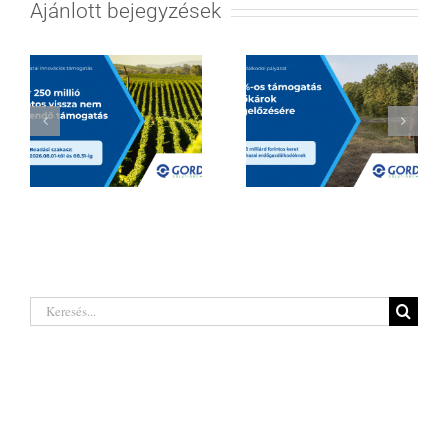
Ajánlott bejegyzések
Hatalmas
Borágazati
lehetőségeket
innovációs
rejt a legújabb
támogatás 2026
erdőgazdálkodó
| Akár 250 millió
pályázat a hazai
Keresés...
forintig
termelőknek
Legutóbbi hozzászólások
Kategóriák