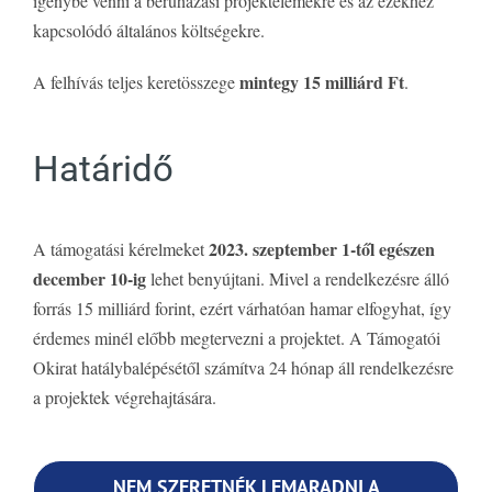
igénybe venni a beruházási projektelemekre és az ezekhez
kapcsolódó általános költségekre.
mintegy 15 milliárd Ft
A felhívás teljes keretösszege
.
Határidő
2023. szeptember 1-től egészen
A támogatási kérelmeket
december 10-ig
lehet benyújtani. Mivel a rendelkezésre álló
forrás 15 milliárd forint, ezért várhatóan hamar elfogyhat, így
érdemes minél előbb megtervezni a projektet. A Támogatói
Okirat hatálybalépésétől számítva 24 hónap áll rendelkezésre
a projektek végrehajtására.
NEM SZERETNÉK LEMARADNI A