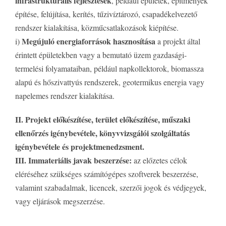
infrastrukturális fejlesztések
, például épületek, építmények
építése, felújítása, kerítés, tűzivíztározó, csapadékelvezető
rendszer kialakítása, közműcsatlakozások kiépítése.
Megújuló energiaforrások hasznosítása
i)
a projekt által
érintett épületekben vagy a bemutató üzem gazdasági-
termelési folyamataiban, például napkollektorok, biomassza
alapú és hőszivattyús rendszerek, geotermikus energia vagy
napelemes rendszer kialakítása.
II. Projekt előkészítése, terület előkészítése, műszaki
ellenőrzés igénybevétele, könyvvizsgálói szolgáltatás
igénybevétele és projektmenedzsment.
III. Immateriális javak beszerzése:
az előzetes célok
eléréséhez szükséges számítógépes szoftverek beszerzése,
valamint szabadalmak, licencek, szerzői jogok és védjegyek,
vagy eljárások megszerzése.