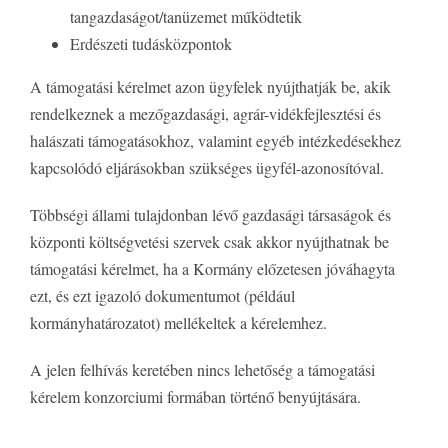
tangazdaságot/tanüzemet működtetik
Erdészeti tudásközpontok
A támogatási kérelmet azon ügyfelek nyújthatják be, akik
rendelkeznek a mezőgazdasági, agrár-vidékfejlesztési és
halászati támogatásokhoz, valamint egyéb intézkedésekhez
kapcsolódó eljárásokban szükséges ügyfél-azonosítóval.
Többségi állami tulajdonban lévő gazdasági társaságok és
központi költségvetési szervek csak akkor nyújthatnak be
támogatási kérelmet, ha a Kormány előzetesen jóváhagyta
ezt, és ezt igazoló dokumentumot (például
kormányhatározatot) mellékeltek a kérelemhez.
A jelen felhívás keretében nincs lehetőség a támogatási
kérelem konzorciumi formában történő benyújtására.