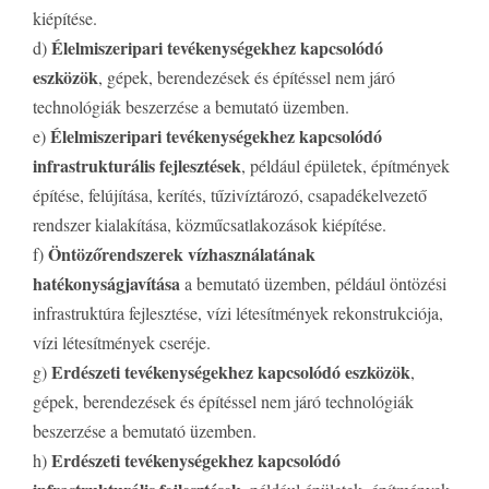
kiépítése.
Élelmiszeripari tevékenységekhez kapcsolódó
d)
eszközök
, gépek, berendezések és építéssel nem járó
technológiák beszerzése a bemutató üzemben.
Élelmiszeripari tevékenységekhez kapcsolódó
e)
infrastrukturális fejlesztések
, például épületek, építmények
építése, felújítása, kerítés, tűzivíztározó, csapadékelvezető
rendszer kialakítása, közműcsatlakozások kiépítése.
Öntözőrendszerek vízhasználatának
f)
hatékonyságjavítása
a bemutató üzemben, például öntözési
infrastruktúra fejlesztése, vízi létesítmények rekonstrukciója,
vízi létesítmények cseréje.
Erdészeti tevékenységekhez kapcsolódó eszközök
g)
,
gépek, berendezések és építéssel nem járó technológiák
beszerzése a bemutató üzemben.
Erdészeti tevékenységekhez kapcsolódó
h)