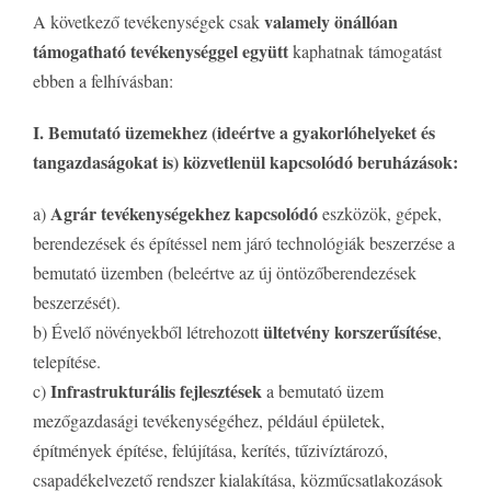
valamely önállóan
A következő tevékenységek csak
támogatható tevékenységgel együtt
kaphatnak támogatást
ebben a felhívásban:
I. Bemutató üzemekhez (ideértve a gyakorlóhelyeket és
tangazdaságokat is) közvetlenül kapcsolódó beruházások:
Agrár tevékenységekhez kapcsolódó
a)
eszközök, gépek,
berendezések és építéssel nem járó technológiák beszerzése a
bemutató üzemben (beleértve az új öntözőberendezések
beszerzését).
ültetvény korszerűsítése
b) Évelő növényekből létrehozott
,
telepítése.
Infrastrukturális fejlesztések
c)
a bemutató üzem
mezőgazdasági tevékenységéhez, például épületek,
építmények építése, felújítása, kerítés, tűzivíztározó,
csapadékelvezető rendszer kialakítása, közműcsatlakozások