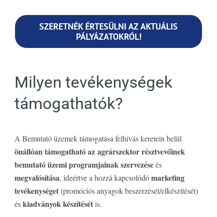
SZERETNÉK ÉRTESÜLNI AZ AKTUÁLIS
PÁLYÁZATOKRÓL!
Milyen tevékenységek
támogathatók?
A Bemutató üzemek támogatása felhívás keretein belül
önállóan támogatható
az
agrárszektor résztvevőinek
bemutató üzemi programjainak szervezése
és
megvalósítása
marketing
, ideértve a hozzá kapcsolódó
tevékenységet
(promóciós anyagok beszerzését/elkészítését)
kiadványok készítését
és
is.