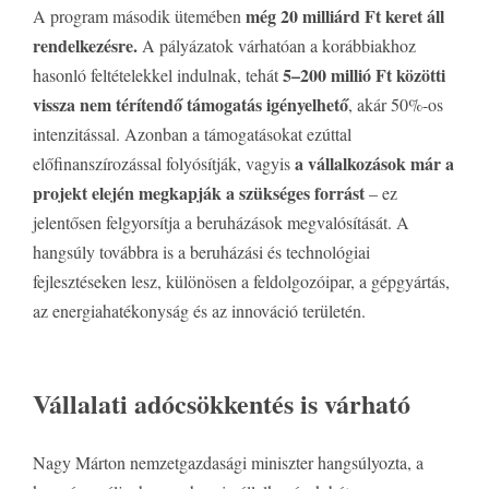
még 20 milliárd Ft keret áll
A program második ütemében
rendelkezésre.
A pályázatok várhatóan a korábbiakhoz
5–200 millió Ft közötti
hasonló feltételekkel indulnak, tehát
vissza nem térítendő támogatás igényelhető
, akár 50%-os
intenzitással. Azonban a támogatásokat ezúttal
a vállalkozások már a
előfinanszírozással folyósítják, vagyis
projekt elején megkapják a szükséges forrást
– ez
jelentősen felgyorsítja a beruházások megvalósítását. A
hangsúly továbbra is a beruházási és technológiai
fejlesztéseken lesz, különösen a feldolgozóipar, a gépgyártás,
az energiahatékonyság és az innováció területén.
Vállalati adócsökkentés is várható
Nagy Márton nemzetgazdasági miniszter hangsúlyozta, a