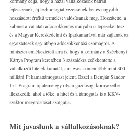
kormány célja, hogy a hazai vállalkozások bátran
fejlesszenek, új technológiát vezessenek be, és nagyobb
hozzáadott értékű termelést valósítsanak meg. Hozzátette, a
kabinet a vállalati adócsökkentés irányába is lépéseket tesz,
és a Magyar Kereskedelmi és Iparkamarával már zajlanak az
egyeztetések egy átfogó adócsökkentési csomagról. A
miniszter emlékeztetett arra is, hogy a kormány a Széchenyi
Kártya Program keretében 3 százalékra csökkentette a
vállalkozói hitelek kamatát, ami éves szinten több mint 300
milliárd Ft kamattámogatást jelent. Ezzel a Demján Sándor
1+1 Program új üteme egy olyan gazdasági környezetbe
illeszkedik, ahol a tőke, a hitel és a támogatás is a KKV-
szektor megerősítését szolgálja.
Mit javaslunk a vállalkozásoknak?