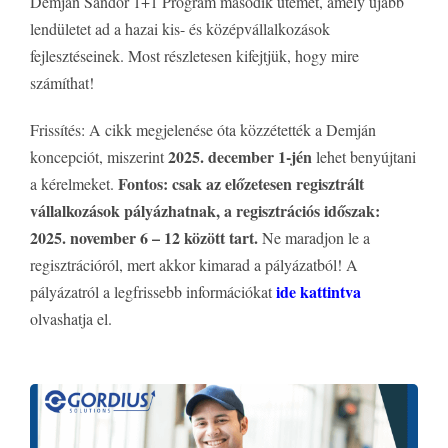
Demján Sándor 1+1 Program második ütemét, amely újabb
lendületet ad a hazai kis- és középvállalkozások
fejlesztéseinek. Most részletesen kifejtjük, hogy mire
számíthat!
Frissítés: A cikk megjelenése óta közzétették a Demján
2025. december 1-jén
koncepciót, miszerint
lehet benyújtani
Fontos: csak az előzetesen regisztrált
a kérelmeket.
vállalkozások pályázhatnak, a regisztrációs időszak:
2025. november 6 – 12 között tart.
Ne maradjon le a
regisztrációról, mert akkor kimarad a pályázatból! A
ide kattintva
pályázatról a legfrissebb információkat
olvashatja el.