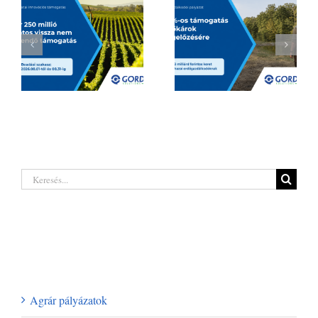
Hatalmas
Borágazati
lehetőségeket
innovációs
rejt a legújabb
támogatás 2026
erdőgazdálkodó
| Akár 250 millió
pályázat a hazai
Keresés...
forintig
termelőknek
Legutóbbi hozzászólások
Kategóriák
Agrár pályázatok