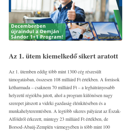
Az 1. ütem kiemelkedő sikert aratott
Az 1. ütemben eddig több mint 1300 cég részesült
támogatásban, összesen 108 milliárd Ft értékben. A források
kétharmada – csaknem 70 milliárd Ft – a leghátrányosabb
helyzetű régiókba jutott, ahol a program különösen nagy
szerepet játszott a vidéki gazdaság élénkítésében és a
munkahelyteremtésben. A legtöbb sikeres pályázat az Észak-
Alföldről érkezett, mintegy 23 milliárd Ft értékben, de
Borsod-Abaúj-Zemplén vármegyében is több mint 100