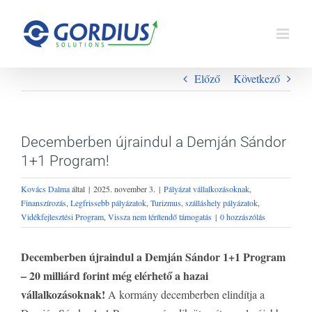
Kihagyás
Előző
Következő
Decemberben újraindul a Demján Sándor
1+1 Program!
Kovács Dalma
által
|
2025. november 3.
|
Pályázat vállalkozásoknak
,
Finanszírozás
,
Legfrissebb pályázatok
,
Turizmus, szálláshely pályázatok
,
Vidékfejlesztési Program
,
Vissza nem térítendő támogatás
|
0 hozzászólás
Decemberben újraindul a Demján Sándor 1+1 Program
– 20 milliárd forint még elérhető a hazai
vállalkozásoknak!
A kormány decemberben elindítja a