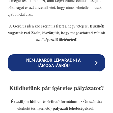
is megtestesítik mindazt, amit képviselünk: céltudatosságot,
bátorságot és azt a szemléletet, hogy nincs lehetetlen – csak
újabb nekifutás.
Büszkék
A Gordius idén szó szerint is felért a hegy tetejére.
vagyunk rád Zsolt, köszönjük, hogy megosztottad velünk
az elképesztő történeted!
NEM AKAROK LEMARADNI A
TÁMOGATÁSRÓL!
Küldhetünk pár ígéretes pályázatot?
Értesüljön időben és érthető formában
az Ön számára
pályázati lehetőségekről.
elérhető (és nyerhető)