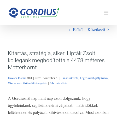
Kihagyás
Előző
Következő
Kitartás, stratégia, siker: Lipták Zsolt
kollégánk meghódította a 4478 méteres
Matterhornt
Kovács Dalma
által
|
2025. november 5.
|
Finanszírozás
,
Legfrissebb pályázatok
,
Vissza nem térítendő támogatás
|
0 hozzászólás
A Gordiusnál nap mint nap azon dolgozunk, hogy
ügyfeleinknek segítsünk elérni céljaikat – határidőkkel,
feltételekkel és pályázati kihívásokkal dacolva. Most azonban