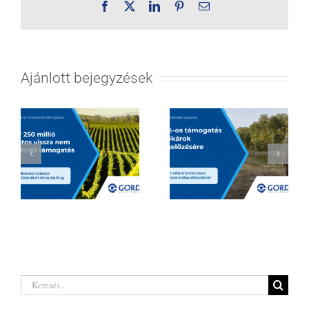
Facebook
X
LinkedIn
Pinterest
Email:
Ajánlott bejegyzések
Hatalmas
Borágazati
lehetőségeket
innovációs
rejt a legújabb
támogatás 2026
erdőgazdálkodó
| Akár 250 millió
pályázat a hazai
Keresés...
forintig
termelőknek