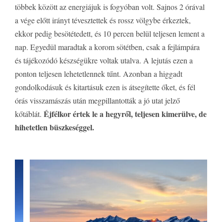
többek között az energiájuk is fogyóban volt. Sajnos 2 órával
a vége előtt irányt tévesztettek és rossz völgybe érkeztek,
ekkor pedig besötétedett, és 10 percen belül teljesen lement a
nap. Egyedül maradtak a korom sötétben, csak a fejlámpára
és tájékozódó készségükre voltak utalva. A lejutás ezen a
ponton teljesen lehetetlennek tűnt. Azonban a higgadt
gondolkodásuk és kitartásuk ezen is átsegítette őket, és fél
órás visszamászás után megpillantották a jó utat jelző
Éjfélkor értek le a hegyről, teljesen kimerülve, de
kőtáblát.
hihetetlen büszkeséggel.