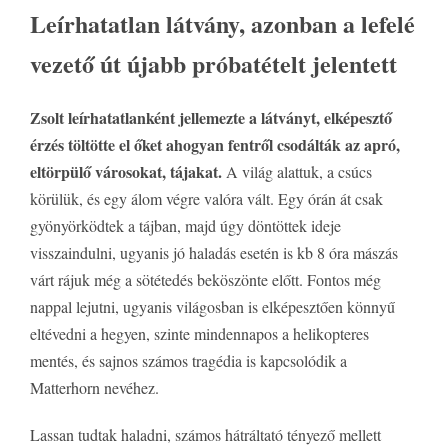
Leírhatatlan látvány, azonban a lefelé
vezető út újabb próbatételt jelentett
Zsolt leírhatatlanként jellemezte a látványt, elképesztő
érzés töltötte el őket ahogyan fentről csodálták az apró,
eltörpülő városokat, tájakat.
A világ alattuk, a csúcs
körülük, és egy álom végre valóra vált. Egy órán át csak
gyönyörködtek a tájban, majd úgy döntöttek ideje
visszaindulni, ugyanis jó haladás esetén is kb 8 óra mászás
várt rájuk még a sötétedés beköszönte előtt. Fontos még
nappal lejutni, ugyanis világosban is elképesztően könnyű
eltévedni a hegyen, szinte mindennapos a helikopteres
mentés, és sajnos számos tragédia is kapcsolódik a
Matterhorn nevéhez.
Lassan tudtak haladni, számos hátráltató tényező mellett