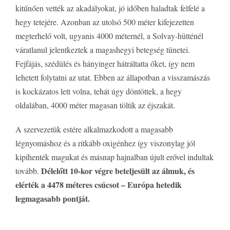
kitűnően vették az akadályokat, jó időben haladtak felfelé a
hegy tetejére. Azonban az utolsó 500 méter kifejezetten
megterhelő volt, ugyanis 4000 méternél, a Solvay-hütténél
váratlanul jelentkeztek a magashegyi betegség tünetei.
Fejfájás, szédülés és hányinger hátráltatta őket, így nem
lehetett folytatni az utat. Ebben az állapotban a visszamászás
is kockázatos lett volna, tehát úgy döntöttek, a hegy
oldalában, 4000 méter magasan töltik az éjszakát.
A szervezetük estére alkalmazkodott a magasabb
légnyomáshoz és a ritkább oxigénhez így viszonylag jól
kipihenték magukat és másnap hajnalban újult erővel indultak
Délelőtt 10-kor végre beteljesült az álmuk, és
tovább.
elérték a 4478 méteres csúcsot – Európa hetedik
legmagasabb pontját.