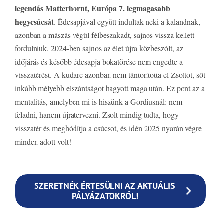
legendás Matterhornt, Európa 7. legmagasabb
hegycsúcsát
. Édesapjával együtt indultak neki a kalandnak,
azonban a mászás végül félbeszakadt, sajnos vissza kellett
fordulniuk. 2024-ben sajnos az élet újra közbeszólt, az
időjárás és később édesapja bokatörése nem engedte a
visszatérést. A kudarc azonban nem tántorította el Zsoltot, sőt
inkább mélyebb elszántságot hagyott maga után. Ez pont az a
mentalitás, amelyben mi is hiszünk a Gordiusnál: nem
feladni, hanem újratervezni. Zsolt mindig tudta, hogy
visszatér és meghódítja a csúcsot, és idén 2025 nyarán végre
minden adott volt!
SZERETNÉK ÉRTESÜLNI AZ AKTUÁLIS
PÁLYÁZATOKRÓL!