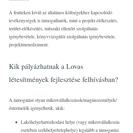
A fentieken kívül az általános költségekhez kapcsolódó
tevékenységek is támogathatók, mint a projekt-előkészítés,
terület-előkészítés, műszaki ellenőri szolgáltatás
igénybevétele, könyvvizsgálói szolgáltatás igénybevétele,
projektmenedzsment.
Kik pályázhatnak a Lovas
létesítmények fejlesztése felhívásban?
A támogatást olyan mikrovállalkozások/magánszemélyek/
őstermelők igényelhetik, akik:
Lakóhelye/tartózkodási helye (vagy mikrovállalkozás
esetében székhelye/telephelye) legalább a támogatási