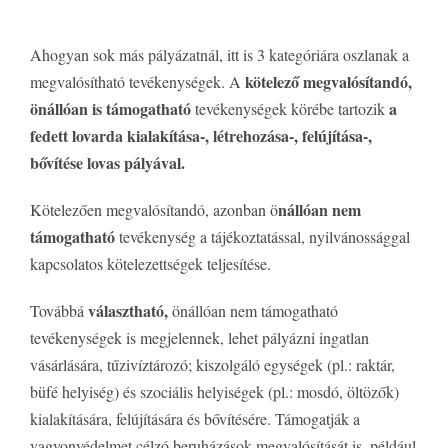
Ahogyan sok más pályázatnál, itt is 3 kategóriára oszlanak a
kötelező megvalósítandó,
megvalósítható tevékenységek.
A
önállóan is támogatható
a
tevékenységek körébe tartozik
fedett lovarda kialakítása-, létrehozása-, felújítása-,
bővítése lovas pályával.
nállóan nem
Kötelezően megvalósítandó, azonban ö
támogatható
tevékenység a tájékoztatással, nyilvánossággal
kapcsolatos kötelezettségek teljesítése.
választható,
Továbbá
önállóan nem támogatható
tevékenységek is megjelennek, lehet pályázni ingatlan
vásárlására, tűzivíztározó; kiszolgáló egységek (pl.: raktár,
büfé helyiség) és szociális helyiségek (pl.: mosdó, öltözők)
kialakítására, felújítására és bővítésére. Támogatják a
vagyonvédelmet célzó beruházások megvalósítását is, például