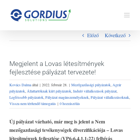
Kihagyás
Előző
Következő
Megjelent a Lovas létesítmények
fejlesztése pályázat tervezete!
Kovács Dalma
által
|
2022. február 28.
|
Mezőgazdasági pályázatok
,
Agrár
pályázatok
,
Állattartóknak kiírt pályázatok
,
Induló vállalkozások pályázat
,
Legfrissebb pályázatok
,
Pályázat magánszemélyeknek
,
Pályázat vállalkozásoknak
,
Vissza nem térítendő támogatás
|
0 hozzászólás
Új pályázat várható, már meg is jelent a Nem
mezőgazdasági tevékenységek diverzifikációja – Lovas
létesítmények fejlesztése (VP6-6.4.1.1-22) felhívás