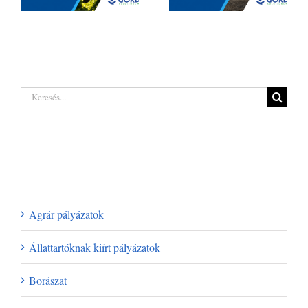
Hatalmas
Borágazati
lehetőségeket
innovációs
rejt a legújabb
támogatás 2026
erdőgazdálkodó
| Akár 250 millió
pályázat a hazai
Keresés...
forintig
termelőknek
Legutóbbi hozzászólások
Kategóriák
Agrár pályázatok
Állattartóknak kiírt pályázatok
Borászat