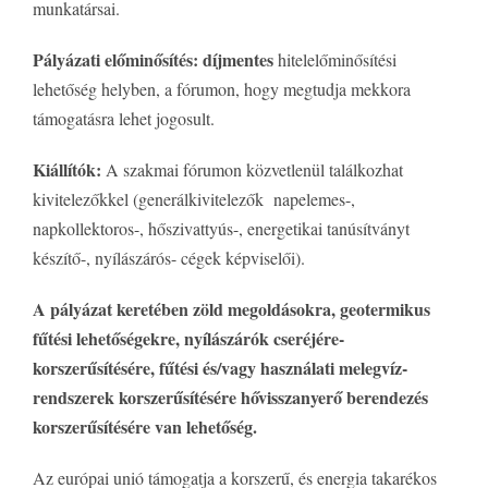
munkatársai.
Pályázati előminősítés:
d
íjmentes
hitelelőminősítési
lehetőség helyben, a fórumon, hogy megtudja mekkora
támogatásra lehet jogosult.
Kiállítók:
A szakmai fórumon közvetlenül találkozhat
kivitelezőkkel (generálkivitelezők napelemes-,
napkollektoros-, hőszivattyús-, energetikai tanúsítványt
készítő-, nyílászárós- cégek képviselői).
A pályázat keretében zöld megoldásokra, geotermikus
fűtési lehetőségekre,
nyílászárók cseréjére-
korszerűsítésére, fűtési és/vagy használati melegvíz-
rendszerek korszerűsítésére hővisszanyerő berendezés
korszerűsítésére van lehetőség.
Az európai unió támogatja a korszerű, és energia takarékos