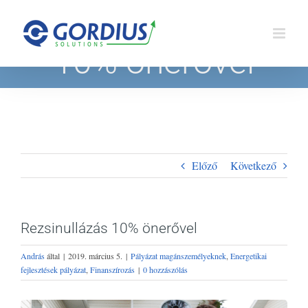
Kihagyás
Rezsinullázás
10% önerővel
Előző
Következő
Rezsinullázás 10% önerővel
András
által
|
2019. március 5.
|
Pályázat magánszemélyeknek
,
Energetikai
fejlesztések pályázat
,
Finanszírozás
|
0 hozzászólás