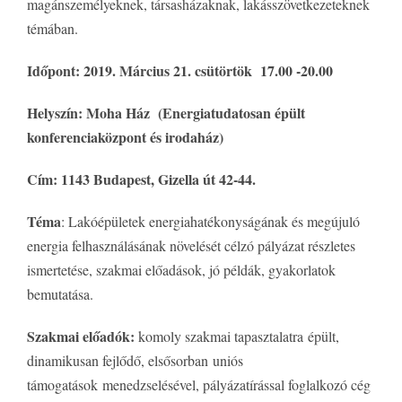
magánszemélyeknek, társasházaknak, lakásszövetkezeteknek
témában.
Időpont: 2019. Március 21. csütörtök 17.00 -20.00
Helyszín: Moha Ház (Energiatudatosan épült
konferencia
központ
és irodaház)
Cím:
1143 Budapest, Gizella út 42-44.
Téma
: Lakóépületek energiahatékonyságának és megújuló
energia felhasználásának növelését célzó pályázat részletes
ismertetése, szakmai előadások, jó példák, gyakorlatok
bemutatása.
Szakmai előadók:
komoly szakmai tapasztalatra épült,
dinamikusan fejlődő, elsősorban uniós
támogatások menedzselésével, pályázatírással foglalkozó cég