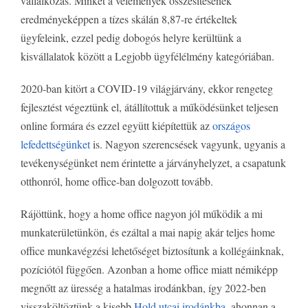
vállalkozás. Minket a vélemények összesítésének
eredményeképpen a tízes skálán 8,87-re értékeltek
ügyfeleink, ezzel pedig dobogós helyre kerültünk a
kisvállalatok között a Legjobb ügyfélélmény kategóriában.
2020-ban kitört a COVID-19 világjárvány, ekkor rengeteg
fejlesztést végeztünk el, átállítottuk a működésünket teljesen
online formára és ezzel együtt kiépítettük az
országos
lefedettségünket
is. Nagyon szerencsések vagyunk, ugyanis a
tevékenységünket nem érintette a járványhelyzet, a csapatunk
otthonról, home office-ban dolgozott tovább.
Rájöttünk, hogy a home office nagyon jól működik a mi
munkaterületünkön, és ezáltal a mai napig akár teljes home
office munkavégzési lehetőséget biztosítunk a kollégáinknak,
pozíciótól függően. Azonban a home office miatt némiképp
megnőtt az üresség a hatalmas irodánkban, így 2022-ben
visszaköltöztünk a kisebb
Hold utcai irodánkba
, ahonnan a