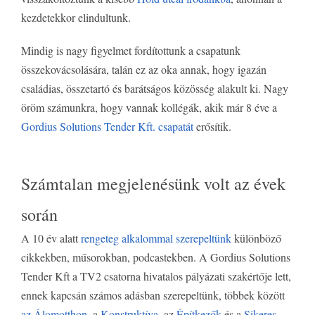
kezdetekkor elindultunk.
Mindig is nagy figyelmet fordítottunk a csapatunk
összekovácsolására, talán ez az oka annak, hogy igazán
családias, összetartó és barátságos közösség alakult ki. Nagy
öröm számunkra, hogy vannak kollégák, akik már 8 éve a
Gordius Solutions Tender Kft. csapatát
erősítik.
Számtalan megjelenésünk volt az évek
során
A 10 év alatt
rengeteg alkalommal szerepeltünk
különböző
cikkekben, műsorokban, podcastekben. A Gordius Solutions
Tender Kft a TV2 csatorna hivatalos pályázati szakértője lett,
ennek kapcsán számos adásban szerepeltünk, többek között
az Álomotthon
, a
Konstruktíva,
az
Építkezők
és a
Sikeres