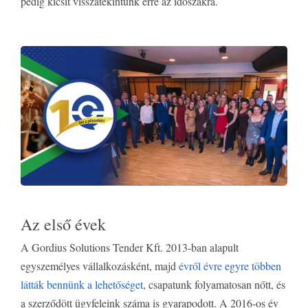
pedig kicsit visszatekintünk erre az időszakra.
Az első évek
A Gordius Solutions Tender Kft. 2013-ban alapult
egyszemélyes vállalkozásként, majd
évről évre egyre többen
látták bennünk a lehetőséget
, csapatunk folyamatosan nőtt, és
a szerződött ügyfeleink száma is gyarapodott. A 2016-os év