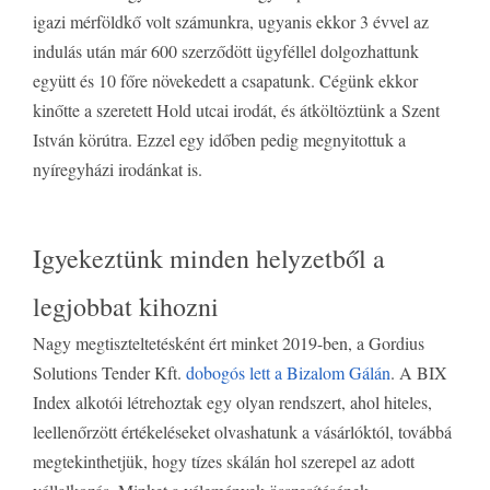
igazi mérföldkő volt számunkra, ugyanis ekkor 3 évvel az
indulás után már 600 szerződött ügyféllel dolgozhattunk
együtt és 10 főre növekedett a csapatunk. Cégünk ekkor
kinőtte a szeretett Hold utcai irodát, és átköltöztünk a Szent
István körútra. Ezzel egy időben pedig megnyitottuk a
nyíregyházi irodánkat is.
Igyekeztünk minden helyzetből a
legjobbat kihozni
Nagy megtiszteltetésként ért minket 2019-ben, a Gordius
Solutions Tender Kft.
dobogós lett a Bizalom Gálán
. A BIX
Index alkotói létrehoztak egy olyan rendszert, ahol hiteles,
leellenőrzött értékeléseket olvashatunk a vásárlóktól, továbbá
megtekinthetjük, hogy tízes skálán hol szerepel az adott