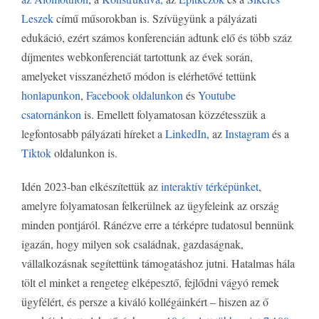
Leszek
című műsorokban is. Szívügyünk a pályázati
edukáció, ezért számos konferencián adtunk elő és több száz
díjmentes webkonferenciát tartottunk az évek során,
amelyeket visszanézhető módon is elérhetővé tettünk
honlapunkon
,
Facebook oldalunkon
és
Youtube
csatornánkon
is. Emellett folyamatosan közzétesszük a
legfontosabb pályázati híreket a
LinkedIn
, az
Instagram
és a
Tiktok
oldalunkon is.
Idén 2023-ban elkészítettük az
interaktív térképünket
,
amelyre folyamatosan felkerülnek az ügyfeleink az ország
minden pontjáról. Ránézve erre a térképre tudatosul bennünk
igazán, hogy milyen sok családnak, gazdaságnak,
vállalkozásnak segítettünk támogatáshoz jutni. Hatalmas hála
tölt el minket a rengeteg elképesztő, fejlődni vágyó remek
ügyfélért, és persze a kiváló kollégáinkért – hiszen az ő