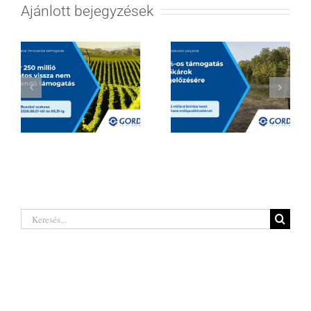
Ajánlott bejegyzések
Hatalmas
Borágazati
lehetőségeket
innovációs
rejt a legújabb
támogatás 2026
erdőgazdálkodó
| Akár 250 millió
pályázat a hazai
Keresés...
forintig
termelőknek
Legutóbbi hozzászólások
Kategóriák