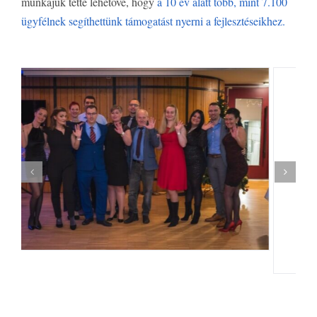
munkájuk tette lehetővé, hogy
a 10 év alatt több, mint 7.100
ügyfélnek segíthettünk támogatást nyerni a fejlesztéseikhez.