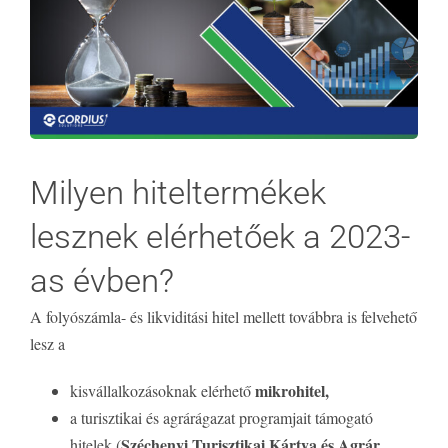
Milyen hiteltermékek
lesznek elérhetőek a 2023-
as évben?
A folyószámla- és likviditási hitel mellett továbbra is felvehető
lesz a
mikrohitel,
kisvállalkozásoknak elérhető
a turisztikai és agrárágazat programjait támogató
Széchenyi Turisztikai Kártya és Agrár
hitelek (