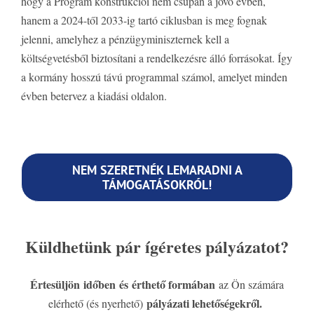
hogy a Program konstrukciói nem csupán a jövő évben,
hanem a 2024-től 2033-ig tartó ciklusban is meg fognak
jelenni, amelyhez a pénzügyminiszternek kell a
költségvetésből biztosítani a rendelkezésre álló forrásokat. Így
a kormány hosszú távú programmal számol, amelyet minden
évben betervez a kiadási oldalon.
NEM SZERETNÉK LEMARADNI A
TÁMOGATÁSOKRÓL!
Küldhetünk pár ígéretes pályázatot?
Értesüljön időben és érthető formában
az Ön számára
pályázati lehetőségekről.
elérhető (és nyerhető)