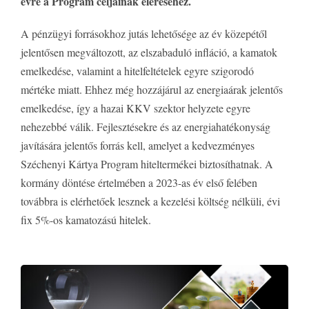
évre a Program céljainak eléréséhez.
A pénzügyi forrásokhoz jutás lehetősége az év közepétől
jelentősen megváltozott, az elszabaduló infláció, a kamatok
emelkedése, valamint a hitelfeltételek egyre szigorodó
mértéke miatt. Ehhez még hozzájárul az energiaárak jelentős
emelkedése, így a hazai KKV szektor helyzete egyre
nehezebbé válik. Fejlesztésekre és az energiahatékonyság
javítására jelentős forrás kell, amelyet a kedvezményes
Széchenyi Kártya Program hiteltermékei biztosíthatnak. A
kormány döntése értelmében a 2023-as év első felében
továbbra is elérhetőek lesznek a kezelési költség nélküli, évi
fix 5%-os kamatozású hitelek.