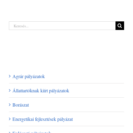
Hatalmas
Borágazati
lehetőségeket
innovációs
rejt a legújabb
támogatás 2026
erdőgazdálkodó
| Akár 250 millió
pályázat a hazai
Keresés...
forintig
termelőknek
Legutóbbi hozzászólások
Kategóriák
Agrár pályázatok
Állattartóknak kiírt pályázatok
Borászat
Energetikai fejlesztések pályázat