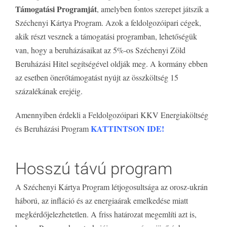
Támogatási Programját
, amelyben fontos szerepet játszik a
Széchenyi Kártya Program. Azok a feldolgozóipari cégek,
akik részt vesznek a támogatási programban, lehetőségük
van, hogy a beruházásaikat az 5%-os Széchenyi Zöld
Beruházási Hitel segítségével oldják meg. A kormány ebben
az esetben önerőtámogatást nyújt az összköltség 15
százalékának erejéig.
Amennyiben érdekli a Feldolgozóipari KKV Energiaköltség
KATTINTSON IDE!
és Beruházási Program
Hosszú távú program
A Széchenyi Kártya Program létjogosultsága az orosz-ukrán
háború, az infláció és az energiaárak emelkedése miatt
megkérdőjelezhetetlen. A friss határozat megemlíti azt is,