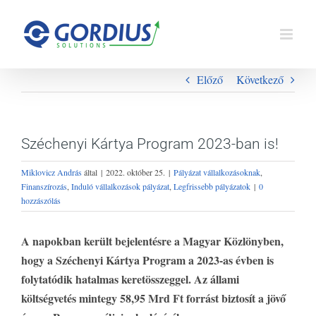
Kihagyás
Előző
Következő
Széchenyi Kártya Program 2023-ban is!
Miklovicz András
által
|
2022. október 25.
|
Pályázat vállalkozásoknak
,
Finanszírozás
,
Induló vállalkozások pályázat
,
Legfrissebb pályázatok
|
0
hozzászólás
A napokban került bejelentésre a Magyar Közlönyben,
hogy a Széchenyi Kártya Program a 2023-as évben is
folytatódik hatalmas keretösszeggel. Az állami
költségvetés mintegy 58,95 Mrd Ft forrást biztosít a jövő