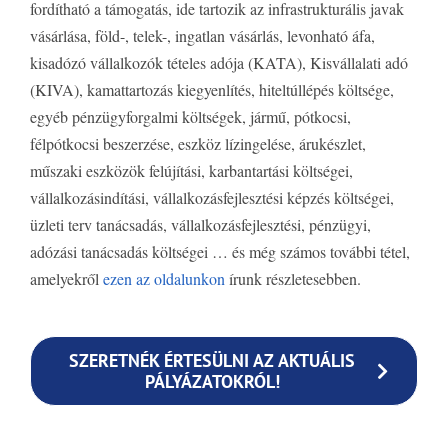
fordítható a támogatás, ide tartozik az infrastrukturális javak
vásárlása, föld-, telek-, ingatlan vásárlás, levonható áfa,
kisadózó vállalkozók tételes adója (KATA), Kisvállalati adó
(KIVA), kamattartozás kiegyenlítés, hiteltúllépés költsége,
egyéb pénzügyforgalmi költségek, jármű, pótkocsi,
félpótkocsi beszerzése, eszköz lízingelése, árukészlet,
műszaki eszközök felújítási, karbantartási költségei,
vállalkozásindítási, vállalkozásfejlesztési képzés költségei,
üzleti terv tanácsadás, vállalkozásfejlesztési, pénzügyi,
adózási tanácsadás költségei … és még számos további tétel,
amelyekről
ezen az oldalunkon
írunk részletesebben.
SZERETNÉK ÉRTESÜLNI AZ AKTUÁLIS
PÁLYÁZATOKRÓL!