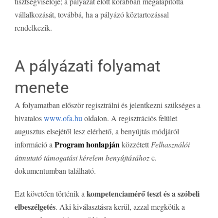
tisztségviselője; a pályázat előtt korábban megalapította
vállalkozását, továbbá, ha a pályázó köztartozással
rendelkezik.
A pályázati folyamat
menete
A folyamatban először regisztrálni és jelentkezni szükséges a
hivatalos
www.ofa.hu
oldalon. A regisztrációs felület
augusztus elsejétől lesz elérhető, a benyújtás módjáról
Program honlapján
információ a
közzétett
Felhasználói
útmutató támogatási kérelem benyújtásához
c.
dokumentumban található.
kompetenciamérő teszt és a szóbeli
Ezt követően történik a
elbeszélgetés
. Aki kiválasztásra kerül, azzal megkötik a