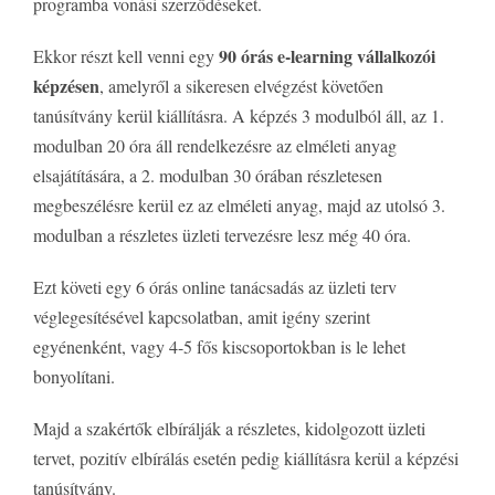
programba vonási szerződéseket.
90 órás e-learning vállalkozói
Ekkor részt kell venni egy
képzésen
, amelyről a sikeresen elvégzést követően
tanúsítvány kerül kiállításra. A képzés 3 modulból áll, az 1.
modulban 20 óra áll rendelkezésre az elméleti anyag
elsajátítására, a 2. modulban 30 órában részletesen
megbeszélésre kerül ez az elméleti anyag, majd az utolsó 3.
modulban a részletes üzleti tervezésre lesz még 40 óra.
Ezt követi egy 6 órás online tanácsadás az üzleti terv
véglegesítésével kapcsolatban, amit igény szerint
egyénenként, vagy 4-5 fős kiscsoportokban is le lehet
bonyolítani.
Majd a szakértők elbírálják a részletes, kidolgozott üzleti
tervet, pozitív elbírálás esetén pedig kiállításra kerül a képzési
tanúsítvány.