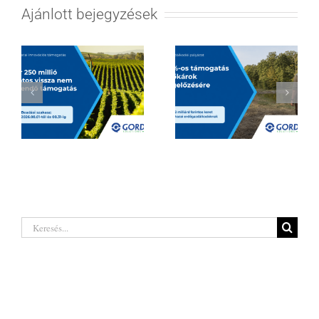
Ajánlott bejegyzések
Hatalmas
Borágazati
lehetőségeket
innovációs
rejt a legújabb
támogatás 2026
erdőgazdálkodó
| Akár 250 millió
pályázat a hazai
Keresés...
forintig
termelőknek
Legutóbbi hozzászólások