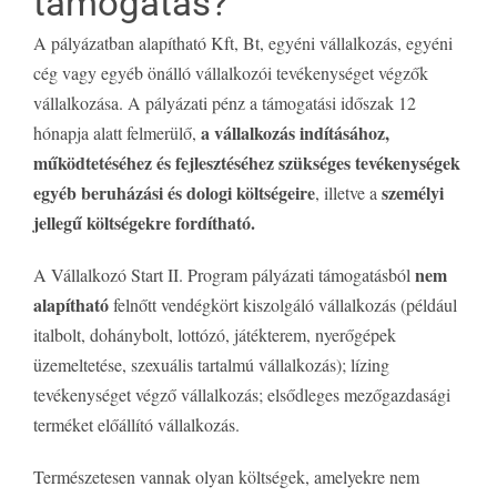
támogatás?
A pályázatban alapítható Kft, Bt, egyéni vállalkozás, egyéni
cég vagy egyéb önálló vállalkozói tevékenységet végzők
vállalkozása. A pályázati pénz a támogatási időszak 12
a vállalkozás indításához,
hónapja alatt felmerülő,
működtetéséhez és fejlesztéséhez szükséges tevékenységek
egyéb beruházási és dologi költségeire
személyi
, illetve a
jellegű költségekre fordítható.
nem
A Vállalkozó Start II. Program pályázati támogatásból
alapítható
felnőtt vendégkört kiszolgáló vállalkozás (például
italbolt, dohánybolt, lottózó, játékterem, nyerőgépek
üzemeltetése, szexuális tartalmú vállalkozás); lízing
tevékenységet végző vállalkozás; elsődleges mezőgazdasági
terméket előállító vállalkozás.
Természetesen vannak olyan költségek, amelyekre nem