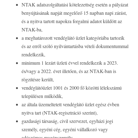
NTAK adatszolgáltatási kötelezettség esetén a pályázat
benyújtásának napját megelőző 15 napban napi zárást,
és a nyitva tartott napokra forgalmi adatot küldött az
NTAK-ba,
a meghatározott vendéglátó üzlet kategóriába tartozik
és az erről szóló nyilvántartásba vételi dokumentummal
rendelkezik,
minimum 1 lezárt üzleti évvel rendelkezik a 2023.
és/vagy a 2022. évet illetően, és az NTAK-ban is
rögzítésre került,
vendéglátóüzlet 1001 és 2000 fő közötti lélekszámú
településen működik,
az általa üzemeltetett vendéglátó üzlet egész évben
nyitva tart (NTAK-regisztráció szerint),
gazdasági társaság, civil szervezet, egyházi jogi
személy, egyéni cég, egyéni vállalkozó vagy
adószámos magánszemély.