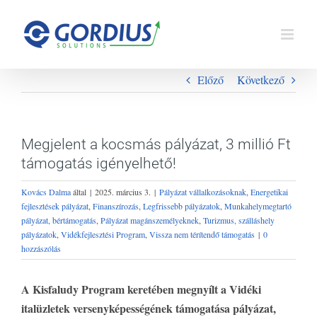
Kihagyás
Előző
Következő
Megjelent a kocsmás pályázat, 3 millió Ft
támogatás igényelhető!
Kovács Dalma
által
|
2025. március 3.
|
Pályázat vállalkozásoknak
,
Energetikai
fejlesztések pályázat
,
Finanszírozás
,
Legfrissebb pályázatok
,
Munkahelymegtartó
pályázat, bértámogatás
,
Pályázat magánszemélyeknek
,
Turizmus, szálláshely
pályázatok
,
Vidékfejlesztési Program
,
Vissza nem térítendő támogatás
|
0
hozzászólás
A Kisfaludy Program keretében megnyílt a Vidéki
italüzletek versenyképességének támogatása pályázat,