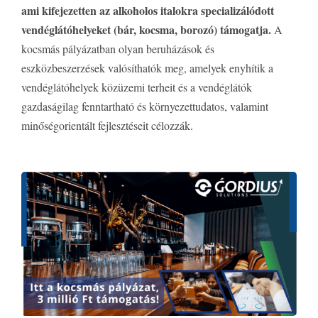
ami kifejezetten az alkoholos italokra specializálódott
vendéglátóhelyeket (bár, kocsma, borozó) támogatja.
A
kocsmás pályázatban olyan beruházások és
eszközbeszerzések valósíthatók meg, amelyek enyhítik a
vendéglátóhelyek közüzemi terheit és a vendéglátók
gazdaságilag fenntartható és környezettudatos, valamint
minőségorientált fejlesztéseit célozzák.