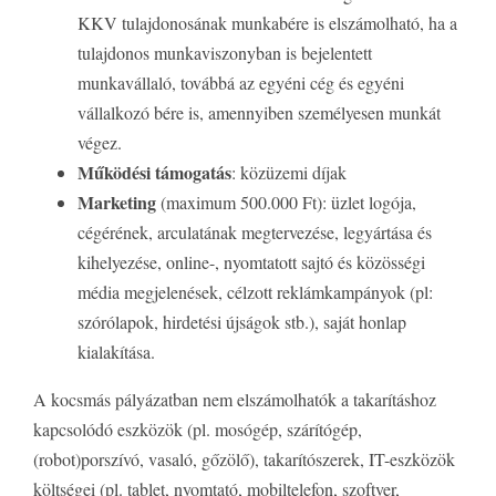
KKV tulajdonosának munkabére is elszámolható, ha a
tulajdonos munkaviszonyban is bejelentett
munkavállaló, továbbá az egyéni cég és egyéni
vállalkozó bére is, amennyiben személyesen munkát
végez.
Működési támogatás
: közüzemi díjak
Marketing
(maximum 500.000 Ft): üzlet logója,
cégérének, arculatának megtervezése, legyártása és
kihelyezése, online-, nyomtatott sajtó és közösségi
média megjelenések, célzott reklámkampányok (pl:
szórólapok, hirdetési újságok stb.), saját honlap
kialakítása.
A kocsmás pályázatban nem elszámolhatók a takarításhoz
kapcsolódó eszközök (pl. mosógép, szárítógép,
(robot)porszívó, vasaló, gőzölő), takarítószerek, IT-eszközök
költségei (pl. tablet, nyomtató, mobiltelefon, szoftver,