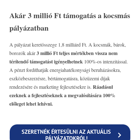
Akár 3 millió Ft támogatás a kocsmás
pályázatban
A pályázat keretösszege 1,8 milliárd Ft. A kocsmák, bárok,
3 millió Ft teljes mértékben vissza nem
borozók akár
térítendő támogatást igényelhetnek
100%-os intenzitással.
A pénzt fordíthatják energiahatékonysági beruházásokra,
eszközbeszerzésre, bértámogatásra, közüzemi díjak
Ráadásul
rendezésére és marketing fejlesztésekre is.
ezeknek a fejlesztéseknek a megvalósítására 100%
előleget lehet lehívni.
SZERETNÉK ÉRTESÜLNI AZ AKTUÁLIS
PÁLYÁZATOKRÓL!