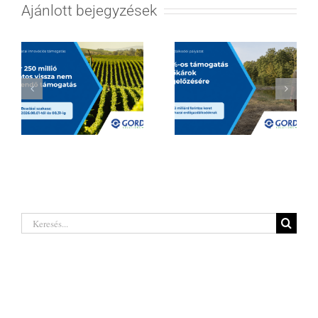
Ajánlott bejegyzések
Hatalmas
Borágazati
lehetőségeket
innovációs
rejt a legújabb
támogatás 2026
erdőgazdálkodó
| Akár 250 millió
pályázat a hazai
Keresés...
forintig
termelőknek
Legutóbbi hozzászólások
Kategóriák