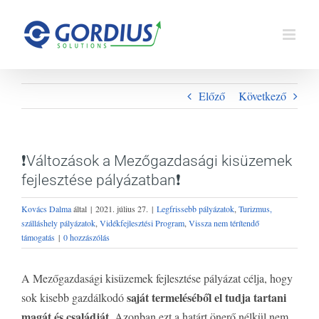
Kihagyás
Előző
Következő
❗️Változások a Mezőgazdasági kisüzemek
fejlesztése pályázatban❗️
Kovács Dalma
által
|
2021. július 27.
|
Legfrissebb pályázatok
,
Turizmus,
szálláshely pályázatok
,
Vidékfejlesztési Program
,
Vissza nem térítendő
támogatás
|
0 hozzászólás
A Mezőgazdasági kisüzemek fejlesztése pályázat célja, hogy
saját termeléséből el tudja tartani
sok kisebb gazdálkodó
magát és családját
. Azonban ezt a határt önerő nélkül nem