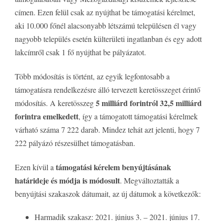
címen. Ezen felül csak az nyújthat be támogatási kérelmet,
aki 10.000 főnél alacsonyabb létszámú településen él vagy
nagyobb település esetén külterületi ingatlanban és egy adott
lakcímről csak 1 fő nyújthat be pályázatot.
Több módosítás is történt, az egyik legfontosabb a
támogatásra rendelkezésre álló tervezett keretösszeget érintő
5 milliárd forintról 32,5 milliárd
módosítás. A keretösszeg
forintra emelkedett
, így a támogatott támogatási kérelmek
várható száma 7 222 darab. Mindez tehát azt jelenti, hogy 7
222 pályázó részesülhet támogatásban.
támogatási kérelem benyújtásának
Ezen kívül a
határideje és módja is módosult
. Megváltoztatták a
benyújtási szakaszok dátumait, az új dátumok a következők:
Harmadik szakasz: 2021. június 3. – 2021. június 17.