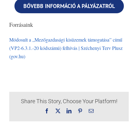
BŐVEBB INFORMÁCIÓ A PÁLYÁZATRÓL
Forrásaink
Módosult a „Mezőgazdasági kisüzemek támogatása” című
(VP2-6.3.1.-20 kódszámú) felhívás | Széchenyi Terv Plusz
(gov.hu)
Share This Story, Choose Your Platform!
Facebook
X
LinkedIn
Pinterest
Email: