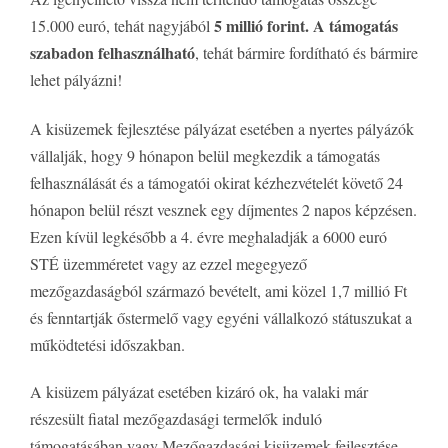
5 millió forint. A támogatás
15.000 euró, tehát nagyjából
szabadon felhasználható
, tehát bármire fordítható és bármire
lehet pályázni!
A kisüzemek fejlesztése pályázat esetében a nyertes pályázók
vállalják, hogy 9 hónapon belül megkezdik a támogatás
felhasználását és a támogatói okirat kézhezvételét követő 24
hónapon belül részt vesznek egy díjmentes 2 napos képzésen.
Ezen kívül legkésőbb a 4. évre meghaladják a 6000 euró
STÉ üzemméretet vagy az ezzel megegyező
mezőgazdaságból származó bevételt, ami közel 1,7 millió Ft
és fenntartják őstermelő vagy egyéni vállalkozó státuszukat a
működtetési időszakban.
A kisüzem pályázat esetében kizáró ok, ha valaki már
részesült fiatal mezőgazdasági termelők induló
támogatásában vagy Mezőgazdasági kisüzemek fejlesztése