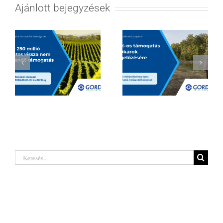
Ajánlott bejegyzések
Hatalmas
Borágazati
lehetőségeket
innovációs
rejt a legújabb
támogatás 2026
erdőgazdálkodó
| Akár 250 millió
pályázat a hazai
Keresés...
forintig
termelőknek
Legutóbbi hozzászólások
Kategóriák