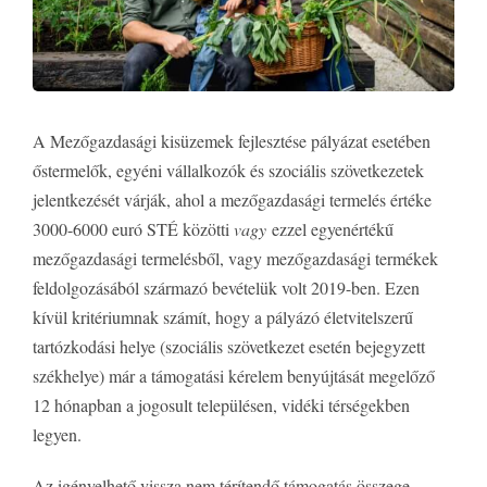
A Mezőgazdasági kisüzemek fejlesztése pályázat esetében
őstermelők, egyéni vállalkozók és szociális szövetkezetek
jelentkezését várják, ahol a mezőgazdasági termelés értéke
3000-6000 euró STÉ közötti
vagy
ezzel egyenértékű
mezőgazdasági termelésből, vagy mezőgazdasági termékek
feldolgozásából származó bevételük volt 2019-ben. Ezen
kívül kritériumnak számít, hogy a pályázó életvitelszerű
tartózkodási helye (szociális szövetkezet esetén bejegyzett
székhelye) már a támogatási kérelem benyújtását megelőző
12 hónapban a jogosult településen, vidéki térségekben
legyen.
Az igényelhető vissza nem térítendő támogatás összege